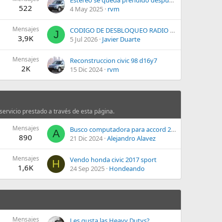
522
4 May 2025
rvm
Mensajes
CODIGO DE DESBLOQUEO RADIO HONDA CR V 2011
J
3,9K
5 Jul 2026
Javier Duarte
Mensajes
Reconstruccion civic 98 d16y7
2K
15 Dic 2024
rvm
ervicio prestado a través de esta página.
Mensajes
Busco computadora para accord 2013 V6 motor 3.5L numero de parte 37820-5G0-X51
A
890
21 Dic 2024
Alejandro Alavez
Mensajes
Vendo honda civic 2017 sport
H
1,6K
24 Sep 2025
Hondeando
Mensajes
Les gusta las Heavy Dutys?