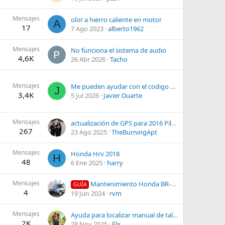
Mensajes
olor a hierro caliente en motor
A
17
7 Ago 2023
alberto1962
Mensajes
No funciona el sistema de audio
4,6K
26 Abr 2026
Tacho
Mensajes
Me pueden ayudar con el codigo de desbloqueo de mi Honda CRV
J
3,4K
5 Jul 2026
Javier Duarte
Mensajes
actualización de GPS para 2016 Pilot Elite
267
23 Ago 2025
TheBurningApt
Mensajes
Honda Hrv 2018
H
48
6 Ene 2025
harry
Mensajes
Mantenimiento Honda BR-V 2022+
GUÍA
4
19 Jun 2024
rvm
Mensajes
Ayuda para localizar manual de taller
2K
28 Nov 2025
Flx