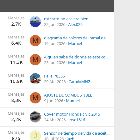
Mensajes
mi carro no acelera bien
2,7K
22 Jun 2026
Alex025
Mensajes
diagrama de colores del ramal de obd-1 ecu p06
M
6,4K
19 Jun 2026
Mamiel
Mensajes
Alguien sabe de donde es este conector ¿?
M
11,3K
25 Jun 2026
Mamiel
Mensajes
Falla P0336
10,9K
29 Abr 2026
CamiloMNZ
Mensajes
AJUSTE DE COMBUSTIBLE
M
8,3K
9 Jun 2026
Mamiel
Mensajes
Cover motor Honda civic 2015
2,2K
24 Abr 2026
Jose1616
Mensajes
Sensor de tiempo de vida de aceite Civic 2016
J
876
18 Jul 2026
Jazh