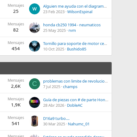
Mensajes
Alguien me ayuda con el diagrama del cluster del civic 84 - 87 por favor
25
23 Feb 2023
WilsonEspinal
Mensajes
honda cb250 1994 - neumaticos
82
25 May 2025
rvm
Mensajes
Tornillo para soporte de motor central
454
10 Oct 2025
Bushido85
Mensajes
problemas con limite de revoluciones rpm
C
2,6K
7 Jul 2025
champs
Mensajes
Guía de piezas con # de parte Honda
1,9K
28 Abr 2026
DobleAC
Mensajes
D16a9 turbo....
541
30 Mar 2025
Nahumc_01
Mensajes
Estéreo se queda prendido después de apagar el carro