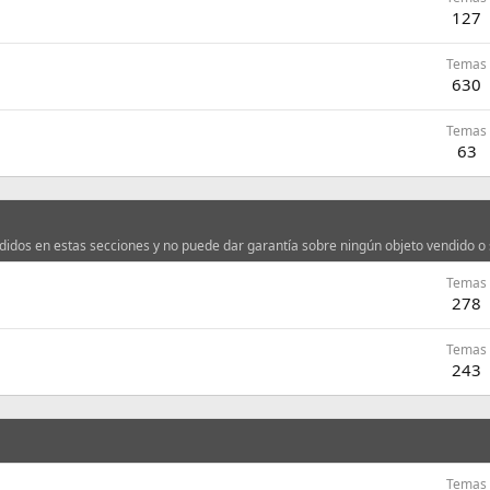
127
Temas
630
Temas
63
dos en estas secciones y no puede dar garantía sobre ningún objeto vendido o s
Temas
278
Temas
243
Temas