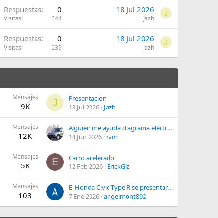
Respuestas
0
18 Jul 2026
J
Visitas
344
Jazh
Respuestas
0
18 Jul 2026
J
Visitas
239
Jazh
Mensajes
Presentacion
J
9K
18 Jul 2026
Jazh
Mensajes
Alguien me ayuda diagrama eléctrico honda Accord 99 motor f23 2.3
12K
14 Jun 2026
rvm
Mensajes
Carro acelerado
E
5K
12 Feb 2026
ErickGlz
Mensajes
El Honda Civic Type R se presentara en México el 5 de Julio 2017.
103
7 Ene 2026
angelmont892