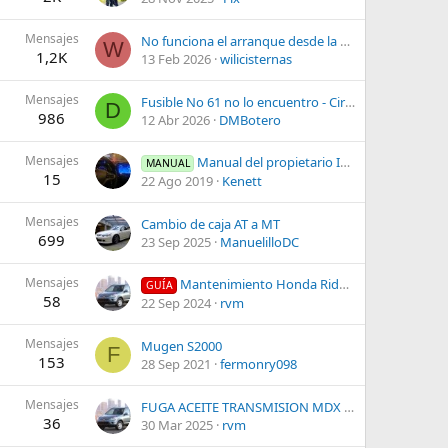
Mensajes
No funciona el arranque desde la chapa
W
1,2K
13 Feb 2026
wilicisternas
Mensajes
Fusible No 61 no lo encuentro - Circuito Radio y Bloqueo Puertas no funsiona
D
986
12 Abr 2026
DMBotero
Mensajes
Manual del propietario Insight 2012
MANUAL
15
22 Ago 2019
Kenett
Mensajes
Cambio de caja AT a MT
699
23 Sep 2025
ManuelilloDC
Mensajes
Mantenimiento Honda Ridgeline 2012
GUÍA
58
22 Sep 2024
rvm
Mensajes
Mugen S2000
F
153
28 Sep 2021
fermonry098
Mensajes
FUGA ACEITE TRANSMISION MDX 2008
36
30 Mar 2025
rvm