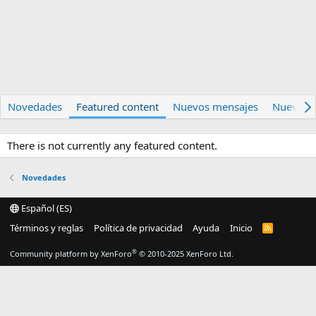
Novedades
Featured content
Nuevos mensajes
Nueva m
There is not currently any featured content.
Novedades
Español (ES)
Términos y reglas
Política de privacidad
Ayuda
Inicio
R
S
S
®
Community platform by XenForo
© 2010-2025 XenForo Ltd.