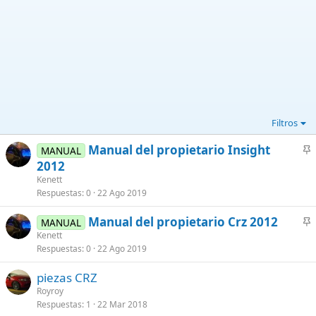
Filtros
Manual del propietario Insight
MANUAL
n
2012
c
Kenett
l
Respuestas
0
22 Ago 2019
a
Manual del propietario Crz 2012
d
MANUAL
n
Kenett
o
Respuestas
0
22 Ago 2019
c
l
piezas CRZ
a
Royroy
d
Respuestas
1
22 Mar 2018
o