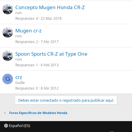
Concepto Mugen Honda CR-Z
rvm
Respuestas
4
22 Mar 2018
Mugen cr-z
rvm
Respuestas
2
7 Abr 2017
Spoon Sports CR-Z at Type One
rvm
Respuestas
1
6 Feb 2013
crz
G
Guille
Respuestas
0
8 Abr 2012
Debes estar conectado o registrado para publicar aquí.
Foros Especificos de Modelos Honda
Español (ES)