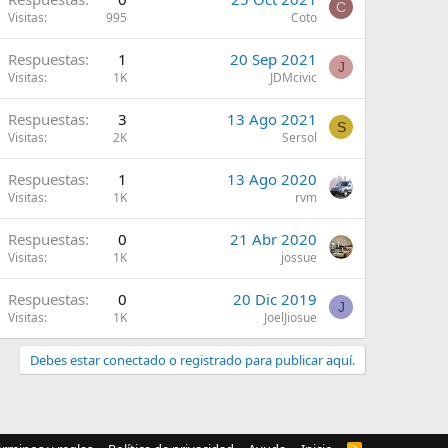
C
Visitas
995
Coto
Respuestas
1
20 Sep 2021
J
Visitas
1K
JDMcivic
Respuestas
3
13 Ago 2021
S
Visitas
2K
Sersol
Respuestas
1
13 Ago 2020
Visitas
1K
rvm
Respuestas
0
21 Abr 2020
Visitas
1K
jossue
Respuestas
0
20 Dic 2019
J
Visitas
1K
JoelJiosue
Debes estar conectado o registrado para publicar aquí.