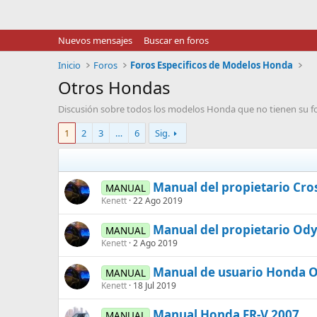
Nuevos mensajes
Buscar en foros
Inicio
Foros
Foros Especificos de Modelos Honda
Otros Hondas
Discusión sobre todos los modelos Honda que no tienen su fo
1
2
3
…
6
Sig.
Manual del propietario Cro
MANUAL
Kenett
22 Ago 2019
Manual del propietario Od
MANUAL
Kenett
2 Ago 2019
Manual de usuario Honda 
MANUAL
Kenett
18 Jul 2019
Manual Honda FR-V 2007
MANUAL