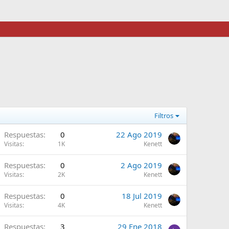
Filtros
A
Respuestas
0
22 Ago 2019
Visitas
1K
Kenett
A
Respuestas
0
2 Ago 2019
Visitas
2K
Kenett
A
Respuestas
0
18 Jul 2019
Visitas
4K
Kenett
A
Respuestas
3
29 Ene 2018