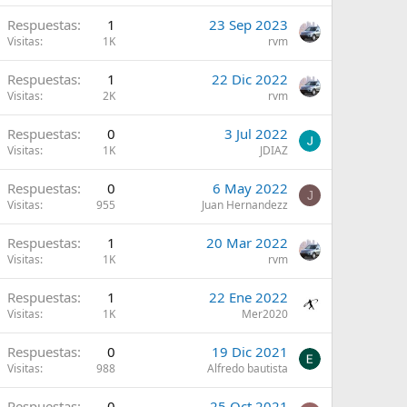
Respuestas
1
23 Sep 2023
Visitas
1K
rvm
Respuestas
1
22 Dic 2022
Visitas
2K
rvm
Respuestas
0
3 Jul 2022
Visitas
1K
JDIAZ
Respuestas
0
6 May 2022
J
Visitas
955
Juan Hernandezz
Respuestas
1
20 Mar 2022
Visitas
1K
rvm
Respuestas
1
22 Ene 2022
Visitas
1K
Mer2020
Respuestas
0
19 Dic 2021
Visitas
988
Alfredo bautista
Respuestas
0
25 Oct 2021