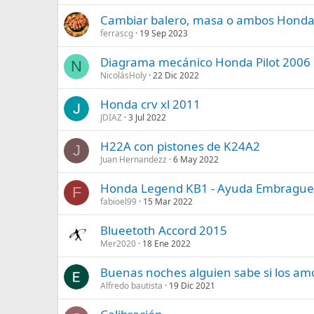
Cambiar balero, masa o ambos Honda
ferrascg
19 Sep 2023
Diagrama mecánico Honda Pilot 2006
N
NicolásHoly
22 Dic 2022
Honda crv xl 2011
JDIAZ
3 Jul 2022
H22A con pistones de K24A2
J
Juan Hernandezz
6 May 2022
Honda Legend KB1 - Ayuda Embrague P
F
fabioel99
15 Mar 2022
Blueetoth Accord 2015
Mer2020
18 Ene 2022
Buenas noches alguien sabe si los am
Alfredo bautista
19 Dic 2021