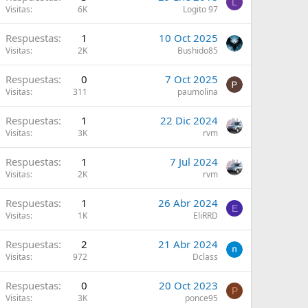
L
Visitas
6K
Logito 97
Respuestas
1
10 Oct 2025
Visitas
2K
Bushido85
Respuestas
0
7 Oct 2025
Visitas
311
paumolina
Respuestas
1
22 Dic 2024
Visitas
3K
rvm
Respuestas
1
7 Jul 2024
Visitas
2K
rvm
Respuestas
1
26 Abr 2024
E
Visitas
1K
EliRRD
Respuestas
2
21 Abr 2024
Visitas
972
Dclass
Respuestas
0
20 Oct 2023
P
Visitas
3K
ponce95