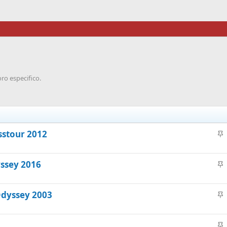
ro especifico.
sstour 2012
n
c
yssey 2016
l
n
a
c
d
Odyssey 2003
l
o
n
a
c
d
l