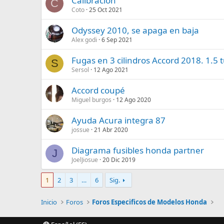
Calibración
C
Coto
25 Oct 2021
Odyssey 2010, se apaga en baja
Alex godi
6 Sep 2021
Fugas en 3 cilindros Accord 2018. 1.5 
S
Sersol
12 Ago 2021
Accord coupé
Miguel burgos
12 Ago 2020
Ayuda Acura integra 87
jossue
21 Abr 2020
Diagrama fusibles honda partner
J
JoelJiosue
20 Dic 2019
1
2
3
…
6
Sig.
Inicio
Foros
Foros Especificos de Modelos Honda