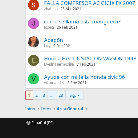
FALLA COMPRESOR AC CICIX EX 2007
zhabino
28 Abr 2021
como se llama esta manguera?
J
Joseci
26 Feb 2021
Apagón
Liily
9 Feb 2021
Honda Hrv.1.6 STATION WAGON 1998 
E
Evelin Hermosilla
7 Feb 2021
Ayuda con mi falla honda civic 96
V
viktorvaldez
8 Ene 2021
1
2
3
…
28
Sig.
Inicio
Foros
Area General
Español (ES)