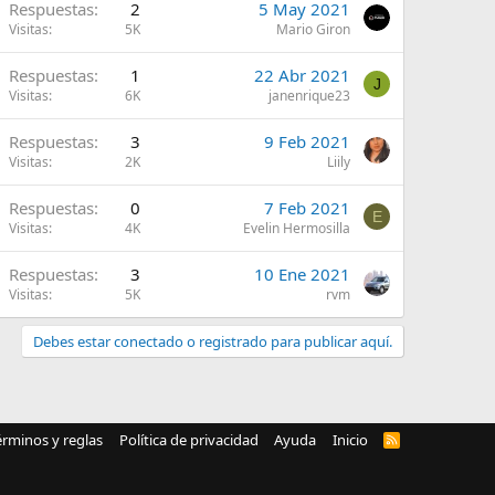
Respuestas
2
5 May 2021
Visitas
5K
Mario Giron
Respuestas
1
22 Abr 2021
J
Visitas
6K
janenrique23
Respuestas
3
9 Feb 2021
Visitas
2K
Liily
Respuestas
0
7 Feb 2021
E
Visitas
4K
Evelin Hermosilla
Respuestas
3
10 Ene 2021
Visitas
5K
rvm
Debes estar conectado o registrado para publicar aquí.
érminos y reglas
Política de privacidad
Ayuda
Inicio
R
S
S