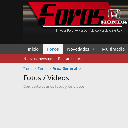
Inicio
Foros
Novedades
Multimedia
Nuevos mensajes
Buscar en foros
Inicio
Foros
Area General
Fotos / Videos
Comparte aqui las fotos y los videos.