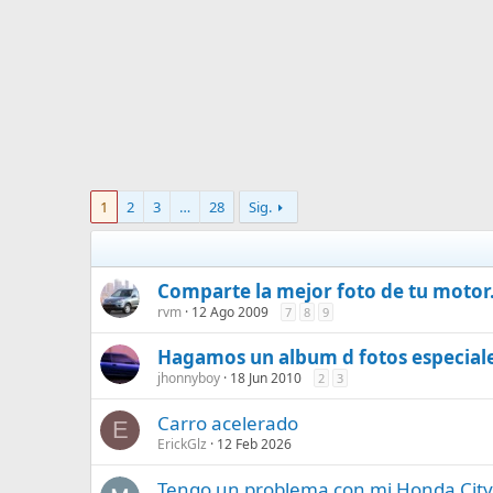
1
2
3
…
28
Sig.
Comparte la mejor foto de tu motor
rvm
12 Ago 2009
7
8
9
Hagamos un album d fotos especiale
jhonnyboy
18 Jun 2010
2
3
Carro acelerado
E
ErickGlz
12 Feb 2026
Tengo un problema con mi Honda City