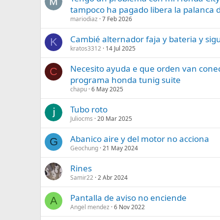
tampoco ha pagado libera la palanca 
mariodiaz
7 Feb 2026
Cambié alternador faja y bateria y si
K
kratos3312
14 Jul 2025
Necesito ayuda e que orden van conect
C
programa honda tunig suite
chapu
6 May 2025
Tubo roto
Juliocms
20 Mar 2025
Abanico aire y del motor no acciona
G
Geochung
21 May 2024
Rines
Samir22
2 Abr 2024
Pantalla de aviso no enciende
A
Angel mendez
6 Nov 2022