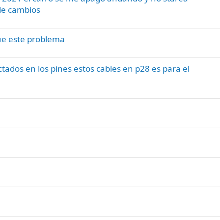
o
de cambios
gue este problema
ados en los pines estos cables en p28 es para el