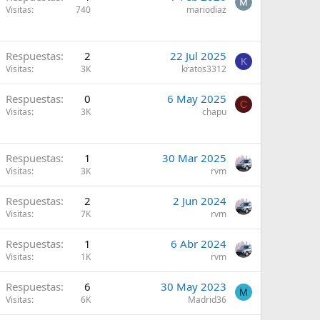
Visitas
740
mariodiaz
Respuestas
2
22 Jul 2025
K
Visitas
3K
kratos3312
Respuestas
0
6 May 2025
C
Visitas
3K
chapu
Respuestas
1
30 Mar 2025
Visitas
3K
rvm
Respuestas
2
2 Jun 2024
Visitas
7K
rvm
Respuestas
1
6 Abr 2024
Visitas
1K
rvm
Respuestas
6
30 May 2023
M
Visitas
6K
Madrid36