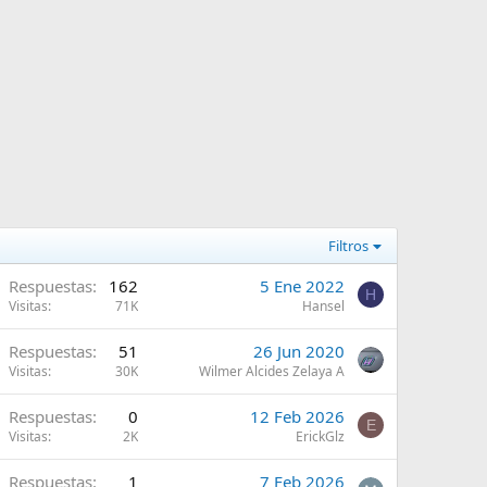
Filtros
A
Respuestas
162
5 Ene 2022
H
Visitas
71K
Hansel
A
Respuestas
51
26 Jun 2020
Visitas
30K
Wilmer Alcides Zelaya A
Respuestas
0
12 Feb 2026
E
Visitas
2K
ErickGlz
Respuestas
1
7 Feb 2026