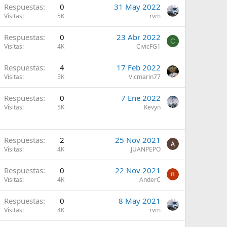
Respuestas
0
31 May 2022
Visitas
5K
rvm
Respuestas
0
23 Abr 2022
C
Visitas
4K
CivicFG1
Respuestas
4
17 Feb 2022
Visitas
5K
Vicmarin77
Respuestas
0
7 Ene 2022
Visitas
5K
Kevyn
Respuestas
2
25 Nov 2021
Visitas
4K
JUANPEPO
Respuestas
0
22 Nov 2021
Visitas
4K
AnderC
Respuestas
0
8 May 2021
Visitas
4K
rvm