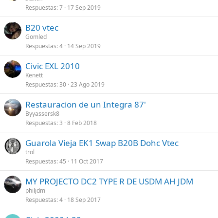
Respuestas
7
17 Sep 2019
B20 vtec
Gomled
Respuestas
4
14 Sep 2019
Civic EXL 2010
Kenett
Respuestas
30
23 Ago 2019
Restauracion de un Integra 87'
Byyassersk8
Respuestas
3
8 Feb 2018
Guarola Vieja EK1 Swap B20B Dohc Vtec
trol
Respuestas
45
11 Oct 2017
MY PROJECTO DC2 TYPE R DE USDM AH JDM
philjdm
Respuestas
4
18 Sep 2017