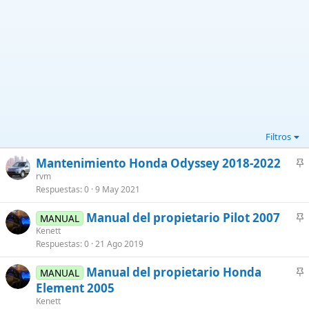
Filtros
Mantenimiento Honda Odyssey 2018-2022
n
rvm
Respuestas
0
9 May 2021
c
l
Manual del propietario Pilot 2007
MANUAL
a
n
Kenett
d
Respuestas
0
21 Ago 2019
c
o
l
Manual del propietario Honda
MANUAL
a
n
Element 2005
d
c
Kenett
o