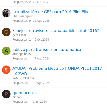
l
Respuestas
2
29 Jun 2017
a
actualización de GPS para 2016 Pilot Elite
d
TheBurningApt
o
Respuestas
0
23 Ago 2025
Espejos retrovisores autoabatibles pilot 2016?
G
gera13sar
Respuestas
2
15 Oct 2024
aditivo para transmision automatica
A
arkangelbe350
Respuestas
1
17 Ago 2024
AYUDA ! Problema Eléctrico HONDA PILOT 2017
LX 2WD
SAMIRTRAVERSO
Respuestas
1
13 Ago 2024
quemacocos
P
pinpon
Respuestas
1
2 Jun 2024