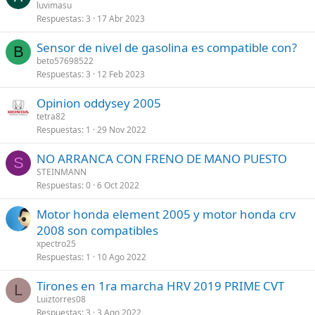
luvimasu
Respuestas
3
17 Abr 2023
Sensor de nivel de gasolina es compatible con?
B
beto57698522
Respuestas
3
12 Feb 2023
Opinion oddysey 2005
tetra82
Respuestas
1
29 Nov 2022
NO ARRANCA CON FRENO DE MANO PUESTO
S
STEINMANN
Respuestas
0
6 Oct 2022
Motor honda element 2005 y motor honda crv
2008 son compatibles
xpectro25
Respuestas
1
10 Ago 2022
Tirones en 1ra marcha HRV 2019 PRIME CVT
L
Luiztorres08
Respuestas
3
3 Ago 2022