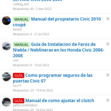
c
Ludwig_x64
l
Respuestas
40
2 Nov 2022
a
Manual del propietario Civic 2010
d
MANUAL
n
coupé
o
c
Kenett
l
Respuestas
4
21 Jul 2022
a
Guia de Instalacion de Faros de
d
MANUAL
n
Niebla / Neblineras en los Honda Civic 2006-
o
c
2008
l
rvm
a
Respuestas
8
19 Jul 2022
d
Como programar seguros de las
o
GUÍA
n
puertas Civic 07
c
Sac75
l
Respuestas
20
18 Ene 2022
a
Manual de como ajustar el clutch
d
GUÍA
n
pablo.santisteban
o
Respuestas
20
18 Ene 2022
c