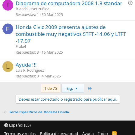
P
Diagrama de computadora 2008 1.8 standar
I
r
Irlanda lisset zuñiga
Respuestas
1
30 Mar 2025
e
g
Honda Civic 2009 presenta ajustes de
u
combustible muy negativos STFT -14.06 y LTFT
n
-17.97
t
a
Frakel
Respuestas
3
16 Mar 2025
Ayuda !!!
L
Luis R. Rodriguez
Respuestas
0
4 Mar 2025
Último
1 de 75
Sig.
Debes estar conectado o registrado para publicar aquí.
Foros Especificos de Modelos Honda
Español (ES)
Términos y reglas
Política de privacidad
Ayuda
Inicio
R