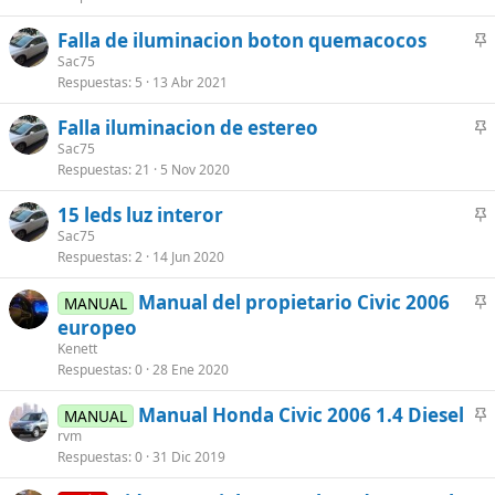
l
Falla de iluminacion boton quemacocos
a
n
Sac75
d
Respuestas
5
13 Abr 2021
c
o
l
Falla iluminacion de estereo
a
n
Sac75
d
Respuestas
21
5 Nov 2020
c
o
l
15 leds luz interor
a
n
Sac75
d
Respuestas
2
14 Jun 2020
c
o
l
Manual del propietario Civic 2006
MANUAL
a
n
europeo
d
c
Kenett
o
l
Respuestas
0
28 Ene 2020
a
Manual Honda Civic 2006 1.4 Diesel
d
MANUAL
n
rvm
o
Respuestas
0
31 Dic 2019
c
l