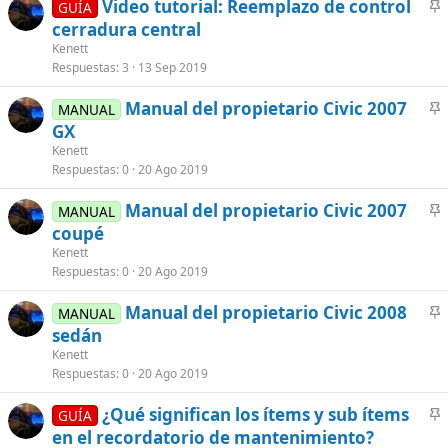
Video tutorial: Reemplazo de control
GUÍA
a
n
cerradura central
d
c
Kenett
o
l
Respuestas
3
13 Sep 2019
a
Manual del propietario Civic 2007
d
MANUAL
n
GX
o
c
Kenett
l
Respuestas
0
20 Ago 2019
a
Manual del propietario Civic 2007
d
MANUAL
n
coupé
o
c
Kenett
l
Respuestas
0
20 Ago 2019
a
Manual del propietario Civic 2008
d
MANUAL
n
sedán
o
c
Kenett
l
Respuestas
0
20 Ago 2019
a
¿Qué significan los ítems y sub ítems
d
GUÍA
n
en el recordatorio de mantenimiento?
o