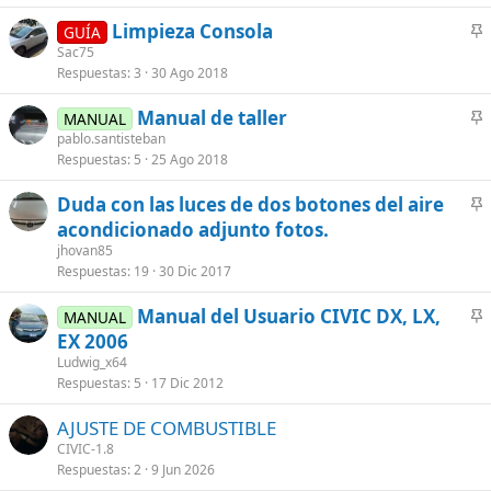
a
r
Limpieza Consola
d
e
GUÍA
n
Sac75
o
c
Respuestas
3
30 Ago 2018
c
c
l
i
Manual de taller
MANUAL
a
o
n
pablo.santisteban
d
n
Respuestas
5
25 Ago 2018
c
o
a
l
r
Duda con las luces de dos botones del aire
a
n
acondicionado adjunto fotos.
d
c
jhovan85
o
l
Respuestas
19
30 Dic 2017
a
Manual del Usuario CIVIC DX, LX,
d
MANUAL
n
EX 2006
o
c
Ludwig_x64
l
Respuestas
5
17 Dic 2012
a
AJUSTE DE COMBUSTIBLE
d
CIVIC-1.8
o
Respuestas
2
9 Jun 2026