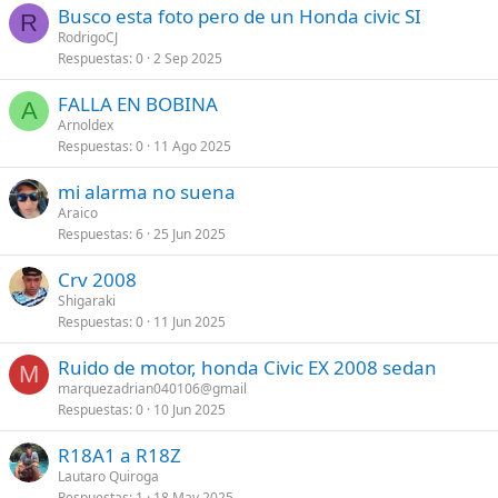
Busco esta foto pero de un Honda civic SI
R
RodrigoCJ
Respuestas
0
2 Sep 2025
FALLA EN BOBINA
A
Arnoldex
Respuestas
0
11 Ago 2025
mi alarma no suena
Araico
Respuestas
6
25 Jun 2025
Crv 2008
Shigaraki
Respuestas
0
11 Jun 2025
Ruido de motor, honda Civic EX 2008 sedan
M
marquezadrian040106@gmail
Respuestas
0
10 Jun 2025
R18A1 a R18Z
Lautaro Quiroga
Respuestas
1
18 May 2025