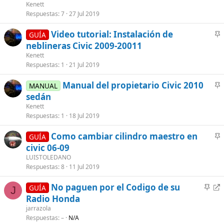
c
Kenett
l
Respuestas
7
27 Jul 2019
a
Video tutorial: Instalación de
d
GUÍA
n
neblineras Civic 2009-20011
o
c
Kenett
l
Respuestas
1
21 Jul 2019
a
Manual del propietario Civic 2010
d
MANUAL
n
sedán
o
c
Kenett
l
Respuestas
1
18 Jul 2019
a
Como cambiar cilindro maestro en
d
GUÍA
n
civic 06-09
o
c
LUISTOLEDANO
l
Respuestas
8
11 Jul 2019
a
A
R
No paguen por el Codigo de su
d
GUÍA
J
n
e
Radio Honda
o
c
d
jarrazola
l
i
Respuestas
–
N/A