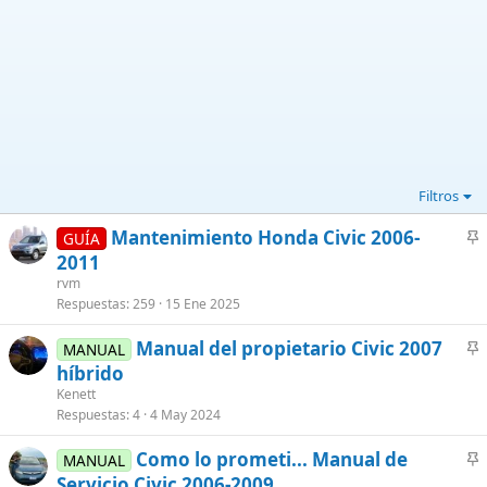
Filtros
Mantenimiento Honda Civic 2006-
GUÍA
n
2011
c
rvm
l
Respuestas
259
15 Ene 2025
a
Manual del propietario Civic 2007
d
MANUAL
n
híbrido
o
c
Kenett
l
Respuestas
4
4 May 2024
a
Como lo prometi... Manual de
d
MANUAL
n
Servicio Civic 2006-2009
o