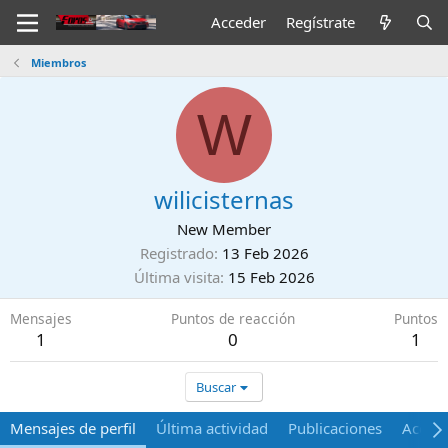
Acceder
Regístrate
Miembros
W
wilicisternas
New Member
Registrado
13 Feb 2026
Última visita
15 Feb 2026
Mensajes
Puntos de reacción
Puntos
1
0
1
Buscar
Mensajes de perfil
Última actividad
Publicaciones
Acerca