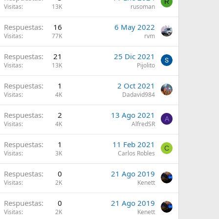
R
Visitas
13K
rusoman
A
Respuestas
16
6 May 2022
Visitas
77K
rvm
A
Respuestas
21
25 Dic 2021
Visitas
13K
Pijolito
A
Respuestas
1
2 Oct 2021
Visitas
4K
Dadavid984
A
Respuestas
2
13 Ago 2021
A
Visitas
4K
AlfredSR
A
Respuestas
1
11 Feb 2021
C
Visitas
3K
Carlos Robles
A
Respuestas
0
21 Ago 2019
Visitas
2K
Kenett
A
Respuestas
0
21 Ago 2019
Visitas
2K
Kenett