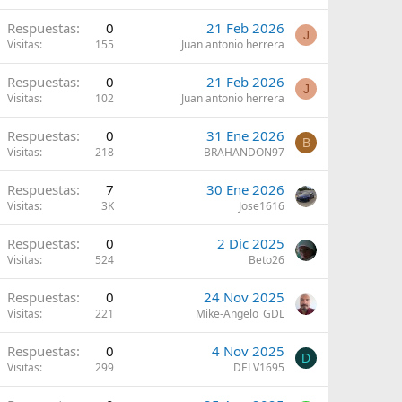
Respuestas
0
21 Feb 2026
J
Visitas
155
Juan antonio herrera
Respuestas
0
21 Feb 2026
J
Visitas
102
Juan antonio herrera
Respuestas
0
31 Ene 2026
B
Visitas
218
BRAHANDON97
Respuestas
7
30 Ene 2026
Visitas
3K
Jose1616
Respuestas
0
2 Dic 2025
Visitas
524
Beto26
Respuestas
0
24 Nov 2025
Visitas
221
Mike-Angelo_GDL
Respuestas
0
4 Nov 2025
D
Visitas
299
DELV1695