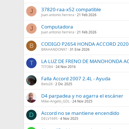
37820-raa-x52 compatible
J
Juan antonio herrera
21 Feb 2026
Computadora
J
Juan antonio herrera
21 Feb 2026
CODIGO P2654 HONDA ACCORD 2020 
B
BRAHANDON97
31 Ene 2026
LA LUZ DE FRENO DE MANOHONDA A
T
TITO84
24 Nov 2016
Falla Accord 2007 2.4L - Ayuda
Beto26
2 Dic 2025
D4 parpadea y no agarra el escáner
Mike-Angelo_GDL
24 Nov 2025
Accord no se mantiene encendido
D
DELV1695
4 Nov 2025