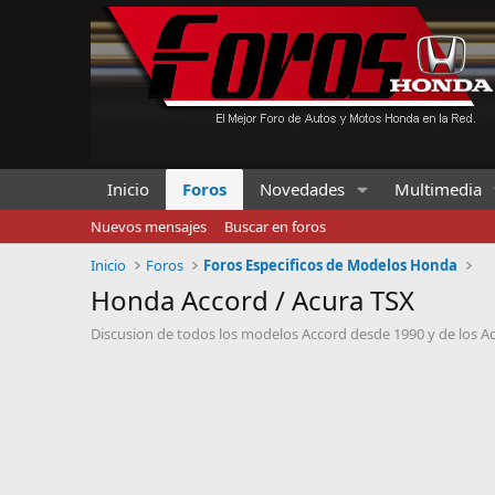
Inicio
Foros
Novedades
Multimedia
Nuevos mensajes
Buscar en foros
Inicio
Foros
Foros Especificos de Modelos Honda
Honda Accord / Acura TSX
Discusion de todos los modelos Accord desde 1990 y de los A