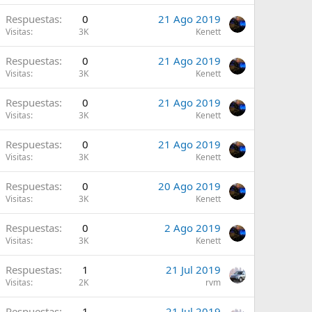
A
Respuestas
0
21 Ago 2019
Visitas
3K
Kenett
A
Respuestas
0
21 Ago 2019
Visitas
3K
Kenett
A
Respuestas
0
21 Ago 2019
Visitas
3K
Kenett
A
Respuestas
0
21 Ago 2019
Visitas
3K
Kenett
A
Respuestas
0
20 Ago 2019
Visitas
3K
Kenett
A
Respuestas
0
2 Ago 2019
Visitas
3K
Kenett
A
Respuestas
1
21 Jul 2019
Visitas
2K
rvm
A
Respuestas
1
21 Jul 2019