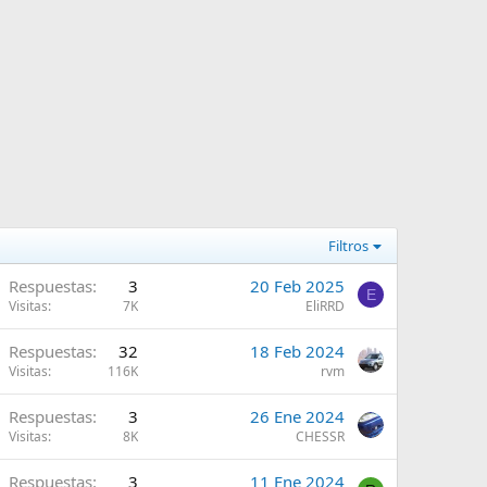
Filtros
A
Respuestas
3
20 Feb 2025
E
Visitas
7K
EliRRD
A
Respuestas
32
18 Feb 2024
Visitas
116K
rvm
A
Respuestas
3
26 Ene 2024
Visitas
8K
CHESSR
A
Respuestas
3
11 Ene 2024