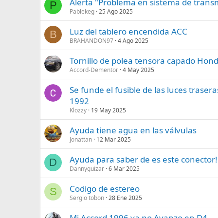
Alerta "Problema en sistema de trans
P
Pablekeg
25 Ago 2025
Luz del tablero encendida ACC
B
BRAHANDON97
4 Ago 2025
Tornillo de polea tensora capado Hon
Accord-Dementor
4 May 2025
Se funde el fusible de las luces trase
1992
Klozzy
19 May 2025
Ayuda tiene agua en las válvulas
Jonattan
12 Mar 2025
Ayuda para saber de es este conector!!
D
Dannyguizar
6 Mar 2025
Codigo de estereo
S
Sergio tobon
28 Ene 2025
Mi Accord 1996 ya no Avanzo en D4