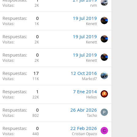
Visitas
2K
rvm
A
Respuestas
0
19 Jul 2019
Visitas
1K
Kenett
A
Respuestas
0
19 Jul 2019
Visitas
2K
Kenett
A
Respuestas
0
19 Jul 2019
Visitas
2K
Kenett
A
Respuestas
17
12 Oct 2016
Visitas
11K
Markcd7
A
Respuestas
1
7 Ene 2014
Visitas
22K
Helios
Respuestas
0
26 Abr 2026
Visitas
802
Tacho
Respuestas
0
22 Feb 2026
C
Visitas
440
Cristian Opazo