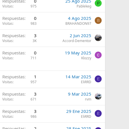
Respuestas
0
25 Ago 2025
P
Visitas
975
Pablekeg
Respuestas
0
4 Ago 2025
B
Visitas
983
BRAHANDON97
Respuestas
3
2 Jun 2025
Visitas
3K
Accord-Dementor
Respuestas
0
19 May 2025
Visitas
711
Klozzy
Respuestas
1
14 Mar 2025
E
Visitas
957
EliRRD
Respuestas
3
9 Mar 2025
Visitas
671
rvm
Respuestas
3
29 Ene 2025
E
Visitas
986
EliRRD
Respuestas
2
28 Ene 2025