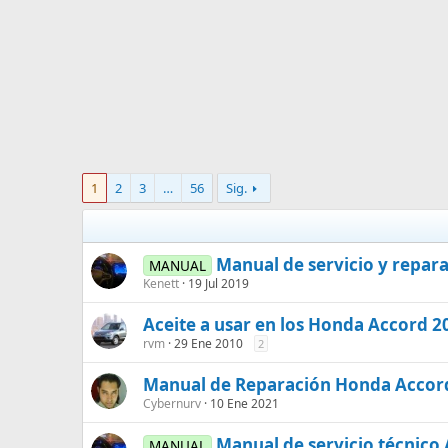
1
2
3
…
56
Sig.
Manual de servicio y repar
MANUAL
Kenett
19 Jul 2019
Aceite a usar en los Honda Accord 2
rvm
29 Ene 2010
2
Manual de Reparación Honda Accord
Cybernurv
10 Ene 2021
Manual de servicio técnico
MANUAL