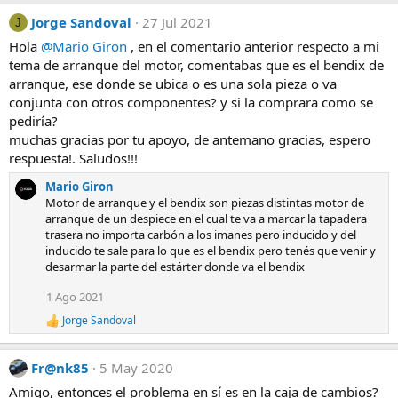
Jorge Sandoval
27 Jul 2021
J
Hola
@Mario Giron
, en el comentario anterior respecto a mi
tema de arranque del motor, comentabas que es el bendix de
arranque, ese donde se ubica o es una sola pieza o va
conjunta con otros componentes? y si la comprara como se
pediría?
muchas gracias por tu apoyo, de antemano gracias, espero
respuesta!. Saludos!!!
Mario Giron
Motor de arranque y el bendix son piezas distintas motor de
arranque de un despiece en el cual te va a marcar la tapadera
trasera no importa carbón a los imanes pero inducido y del
inducido te sale para lo que es el bendix pero tenés que venir y
desarmar la parte del estárter donde va el bendix
1 Ago 2021
Jorge Sandoval
R
e
a
Fr@nk85
5 May 2020
c
c
Amigo, entonces el problema en sí es en la caja de cambios?
i