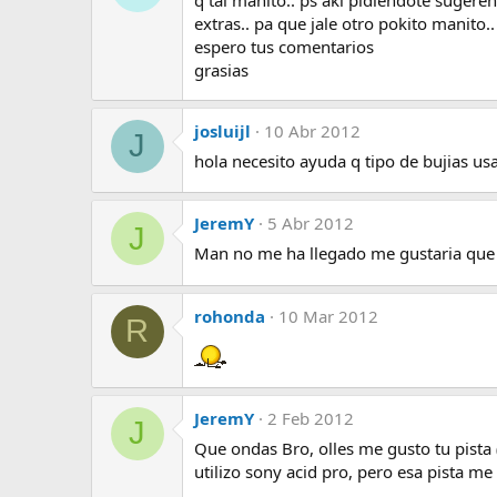
extras.. pa que jale otro pokito manito..
espero tus comentarios
grasias
josluijl
10 Abr 2012
J
hola necesito ayuda q tipo de bujias u
JeremY
5 Abr 2012
J
Man no me ha llegado me gustaria que 
rohonda
10 Mar 2012
R
JeremY
2 Feb 2012
J
Que ondas Bro, olles me gusto tu pista
utilizo sony acid pro, pero esa pista me