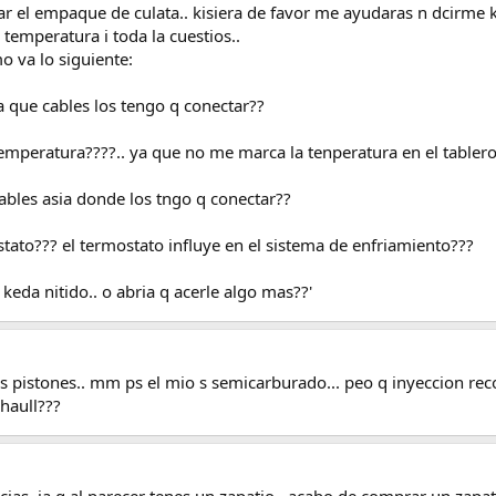
ar el empaque de culata.. kisiera de favor me ayudaras n dcirme 
 temperatura i toda la cuestios..
o va lo siguiente:
a que cables los tengo q conectar??
emperatura????.. ya que no me marca la tenperatura en el tablero
 cables asia donde los tngo q conectar??
stato??? el termostato influye en el sistema de enfriamiento???
keda nitido.. o abria q acerle algo mas??'
s pistones.. mm ps el mio s semicarburado... peo q inyeccion rec
rhaull???
cias. ia q al parecer tenes un zapatio.. acabo de comprar un zapat