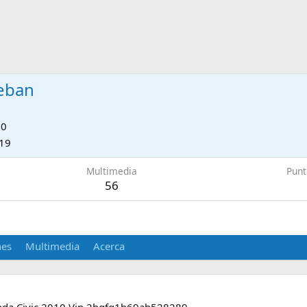
teban
10
019
Multimedia
Punt
56
nes
Multimedia
Acerca