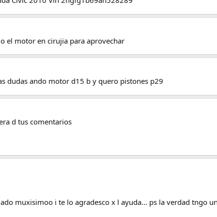
onda Civic 2010 Vin 2hgfg1b69ah528289
o el motor en cirujia para aprovechar
as dudas ando motor d15 b y quero pistones p29
spera d tus comentarios
ado muxisimoo i te lo agradesco x l ayuda... ps la verdad tngo 