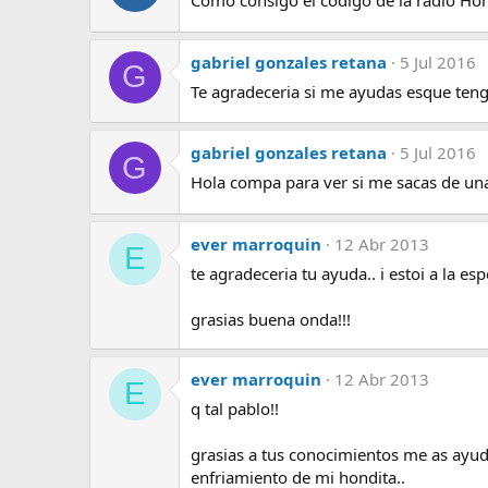
Cómo consigo el código de la radio H
gabriel gonzales retana
5 Jul 2016
G
Te agradeceria si me ayudas esque teng
gabriel gonzales retana
5 Jul 2016
G
Hola compa para ver si me sacas de un
ever marroquin
12 Abr 2013
E
te agradeceria tu ayuda.. i estoi a la e
grasias buena onda!!!
ever marroquin
12 Abr 2013
E
q tal pablo!!
grasias a tus conocimientos me as ayud
enfriamiento de mi hondita..