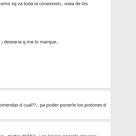
komo sq va toda la conexxion.. osea de los
 i desearia q me lo marque..
omendas d cual??.. pa poder ponerle los pistones d
io.. motor d15b2.. i ps kisiera ponerle algunos