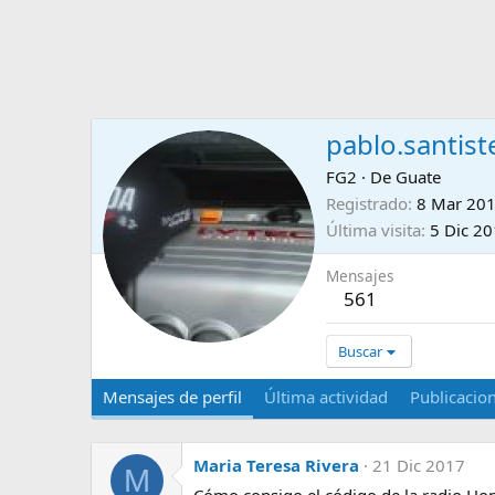
pablo.santis
FG2
·
De
Guate
Registrado
8 Mar 20
Última visita
5 Dic 2
Mensajes
561
Buscar
Mensajes de perfil
Última actividad
Publicacio
Maria Teresa Rivera
21 Dic 2017
M