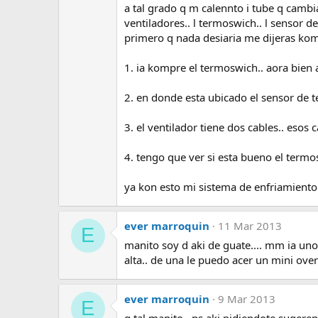
a tal grado q m calennto i tube q cambi
ventiladores.. l termoswich.. l sensor de
primero q nada desiaria me dijeras kom
1. ia kompre el termoswich.. aora bien 
2. en donde esta ubicado el sensor de t
3. el ventilador tiene dos cables.. esos
4. tengo que ver si esta bueno el termo
ya kon esto mi sistema de enfriamiento 
ever marroquin
11 Mar 2013
E
manito soy d aki de guate.... mm ia uno
alta.. de una le puedo acer un mini ove
ever marroquin
9 Mar 2013
E
q tal manito.. ps aki pidiendote sugeren