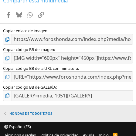
Compartir esta multimedia
s
t
Facebook
Bluesky
WhatsApp
Enlace
r
e
l
l
Copiar enlace de imagen
a
(
s
Copiar código BB de imagen
)
Copiar código BB de la URL con miniatura
Copiar código BB de GALERÍA
HONDAS DE TODOS TIPOS
Español (ES)
Términos y reglas
Política de privacidad
Ayuda
Inicio
R