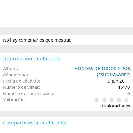
No hay comentarios que mostrar.
Información multimedia
Álbum
HONDAS DE TODOS TIPOS
Añadido por
JESUS NAVARRO
Fecha de añadido
9 Jun 2011
Número de vistas
1.470
Número de comentarios
0
0
Valoración
,
0 valoraciones
0
0
e
Compartir esta multimedia
s
t