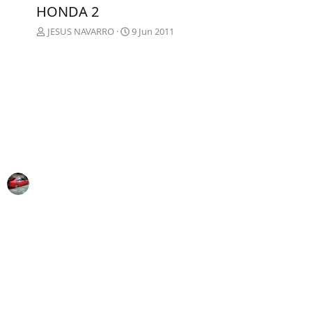
t
HONDA 2
.
JESUS NAVARRO
9 Jun 2011