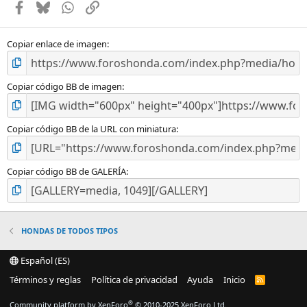
Facebook
Bluesky
WhatsApp
Enlace
r
e
l
l
Copiar enlace de imagen
a
(
s
Copiar código BB de imagen
)
Copiar código BB de la URL con miniatura
Copiar código BB de GALERÍA
HONDAS DE TODOS TIPOS
Español (ES)
Términos y reglas
Política de privacidad
Ayuda
Inicio
R
S
S
®
Community platform by XenForo
© 2010-2025 XenForo Ltd.