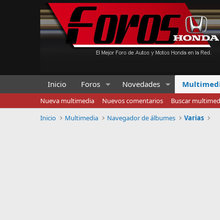
Inicio
Foros
Novedades
Multimed
Nueva multimedia
Nuevos comentarios
Buscar multimed
Inicio
Multimedia
Navegador de álbumes
Varias