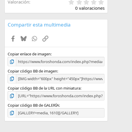
0
Valoración
,
0 valoraciones
0
0
e
Compartir esta multimedia
s
t
Facebook
Bluesky
WhatsApp
Enlace
r
e
l
l
Copiar enlace de imagen
a
(
s
Copiar código BB de imagen
)
Copiar código BB de la URL con miniatura
Copiar código BB de GALERÍA