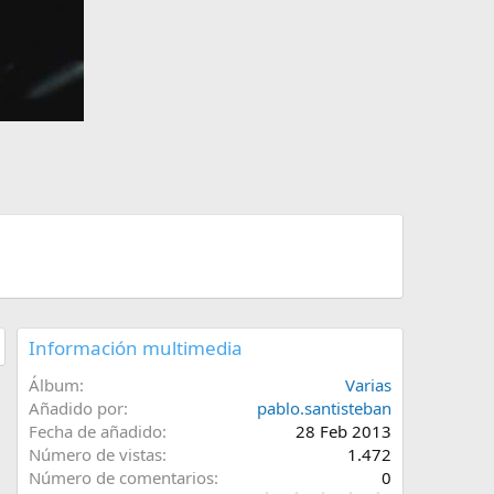
Información multimedia
Álbum
Varias
Añadido por
pablo.santisteban
Fecha de añadido
28 Feb 2013
Número de vistas
1.472
Número de comentarios
0