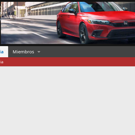
ia
Miembros
ia