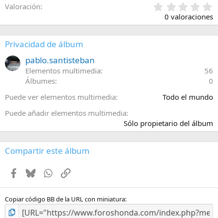
0
Valoración
,
0 valoraciones
0
0
e
Privacidad de álbum
s
t
pablo.santisteban
r
Elementos multimedia
56
e
Álbumes
0
l
l
Puede ver elementos multimedia
Todo el mundo
a
(
Puede añadir elementos multimedia
s
Sólo propietario del álbum
)
Compartir este álbum
Facebook
Bluesky
WhatsApp
Enlace
Copiar código BB de la URL con miniatura