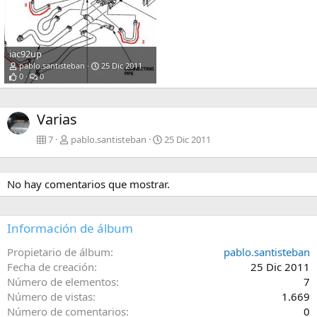
iac92up
pablo.santisteban
25 Dic 2011
0
0
Varias
7
pablo.santisteban
25 Dic 2011
No hay comentarios que mostrar.
Información de álbum
Propietario de álbum
pablo.santisteban
Fecha de creación
25 Dic 2011
Número de elementos
7
Número de vistas
1.669
Número de comentarios
0