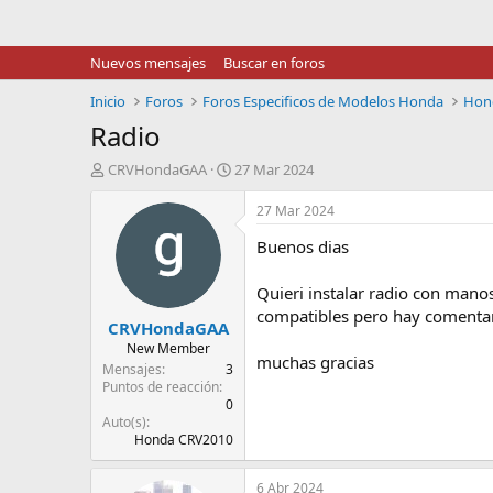
Nuevos mensajes
Buscar en foros
Inicio
Foros
Foros Especificos de Modelos Honda
Hon
Radio
I
F
CRVHondaGAA
27 Mar 2024
n
e
i
c
27 Mar 2024
c
h
Buenos dias
i
a
a
d
d
e
Quieri instalar radio con mano
o
i
compatibles pero hay comentari
CRVHondaGAA
r
n
d
i
New Member
muchas gracias
e
c
Mensajes
3
l
i
Puntos de reacción
0
t
o
Auto(s)
e
Honda CRV2010
m
a
6 Abr 2024