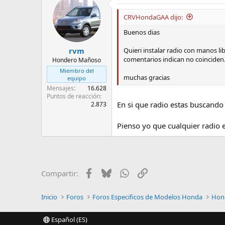
CRVHondaGAA dijo:
Buenos dias
Quieri instalar radio con manos l
rvm
comentarios indican no coinciden
Hondero Mañoso
Miembro del
muchas gracias
equipo
Mensajes
16.628
Puntos de reacción
En si que radio estas buscand
2.873
Pienso yo que cualquier radio e
Facebook
Bluesky
WhatsApp
Enlace
Compartir:
Inicio
Foros
Foros Especificos de Modelos Honda
Hon
Español (ES)