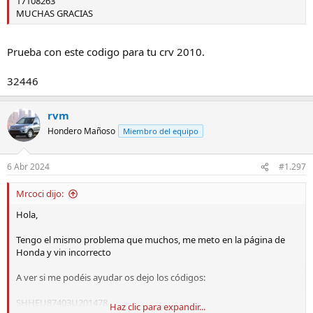
17108263
MUCHAS GRACIAS
Prueba con este codigo para tu crv 2010.
32446
rvm
Hondero Mañoso
Miembro del equipo
6 Abr 2024
#1.297
Mrcoci dijo:
Hola,
Tengo el mismo problema que muchos, me meto en la página de
Honda y vin incorrecto
A ver si me podéis ayudar os dejo los códigos:
SHHEU87403U201478
Haz clic para expandir...