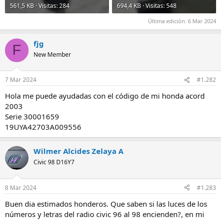
561,5 KB · Visitas: 284
694,4 KB · Visitas: 548
Última edición:
6 Mar 2024
fjg
F
New Member
7 Mar 2024
#1.282
Hola me puede ayudadas con el código de mi honda acord
2003
Serie 30001659
19UYA42703A009556
Wilmer Alcides Zelaya A
Civic 98 D16Y7
8 Mar 2024
#1.283
Buen dia estimados honderos. Que saben si las luces de los
números y letras del radio civic 96 al 98 encienden?, en mi