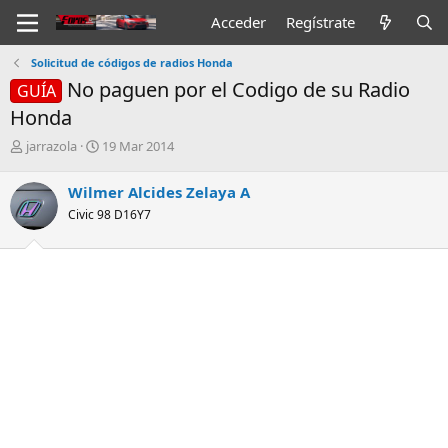
Acceder
Regístrate
Solicitud de códigos de radios Honda
No paguen por el Codigo de su Radio
GUÍA
Honda
I
F
jarrazola
19 Mar 2014
n
e
i
c
Wilmer Alcides Zelaya A
c
h
Civic 98 D16Y7
i
a
a
d
d
e
o
i
r
n
d
i
e
c
l
i
t
o
e
m
a