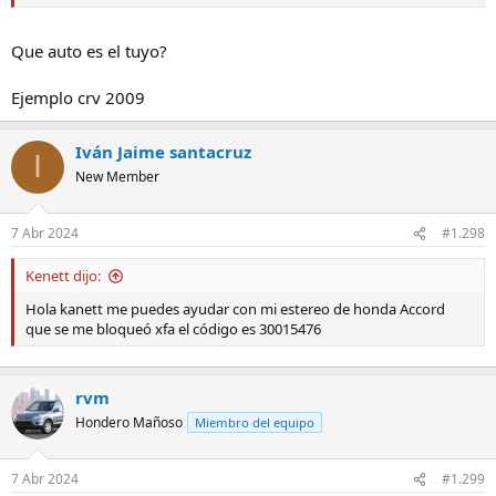
30000357
Que auto es el tuyo?
Muchas gracias por adelantado
Ejemplo crv 2009
Iván Jaime santacruz
I
New Member
7 Abr 2024
#1.298
Kenett dijo:
Hola kanett me puedes ayudar con mi estereo de honda Accord
que se me bloqueó xfa el código es 30015476
rvm
Hondero Mañoso
Miembro del equipo
7 Abr 2024
#1.299