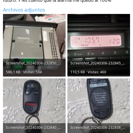
futuro. Y les cuento que la alarma me quedó al 100%
Archivos adjuntos
Screenshot_20240306-232850_Gallery.jpg
Screenshot_20240306-232845_Gallery.jpg
586,1 KB · Visitas: 534
110,5 KB · Visitas: 460
Screenshot_20240306-232840_Gallery.jpg
Screenshot_20240306-232838_Gallery.jpg