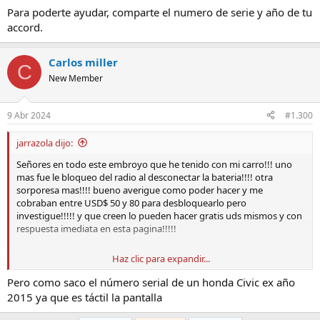
Para poderte ayudar, comparte el numero de serie y año de tu
accord.
Carlos miller
C
New Member
9 Abr 2024
#1.300
jarrazola dijo:
Señores en todo este embroyo que he tenido con mi carro!!! uno
mas fue le bloqueo del radio al desconectar la bateria!!!! otra
sorporesa mas!!!! bueno averigue como poder hacer y me
cobraban entre USD$ 50 y 80 para desbloquearlo pero
investigue!!!!! y que creen lo pueden hacer gratis uds mismos y con
respuesta imediata en esta pagina!!!!!
Haz clic para expandir...
http://radio-navicode.honda.com
Pero como saco el número serial de un honda Civic ex año
es gratis solo necesitan los datos que le piden!!!! el No. vin y el Serial
2015 ya que es táctil la pantalla
del RADIO suerte!!!! funciona ya lo probe!!!!