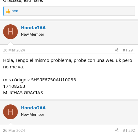
rvm
R
e
a
HondaGAA
c
H
c
New Member
i
o
n
26 Mar 2024
#1.291
e
s
Hola, Tengo el mismo problema, probe con una weu uk pero
:
no me va.
mis códigos: SHSRE6750AU10085
17108263
MUCHAS GRACIAS
HondaGAA
H
New Member
26 Mar 2024
#1.292