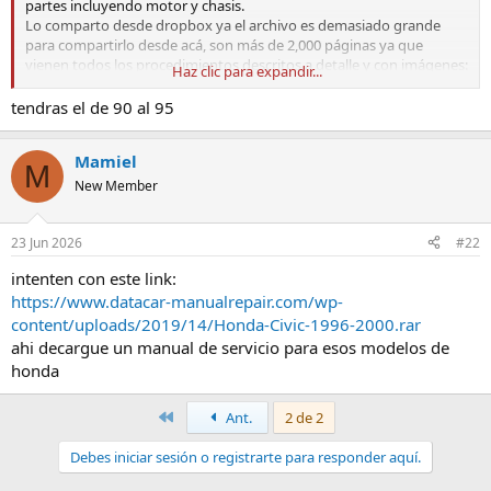
partes incluyendo motor y chasis.
Lo comparto desde dropbox ya el archivo es demasiado grande
para compartirlo desde acá, son más de 2,000 páginas ya que
vienen todos los procedimientos descritos a detalle y con imágenes:
Haz clic para expandir...
Dropbox
tendras el de 90 al 95
www.dropbox.com
Mamiel
M
New Member
23 Jun 2026
#22
intenten con este link:
https://www.datacar-manualrepair.com/wp-
content/uploads/2019/14/Honda-Civic-1996-2000.rar
ahi decargue un manual de servicio para esos modelos de
honda
Primero
Ant.
2 de 2
Debes iniciar sesión o registrarte para responder aquí.