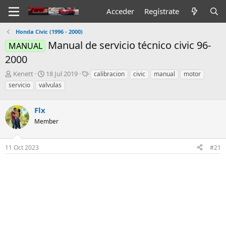
Acceder
Regístrate
Honda Civic (1996 - 2000)
Manual de servicio técnico civic 96-
MANUAL
2000
I
F
E
Kenett
18 Jul 2019
calibracion
civic
manual
motor
n
e
t
servicio
valvulas
i
c
i
c
h
q
i
Flx
a
u
a
d
e
Member
d
e
t
o
i
a
r
n
s
11 Oct 2023
#21
d
i
e
c
l
i
t
o
e
m
a