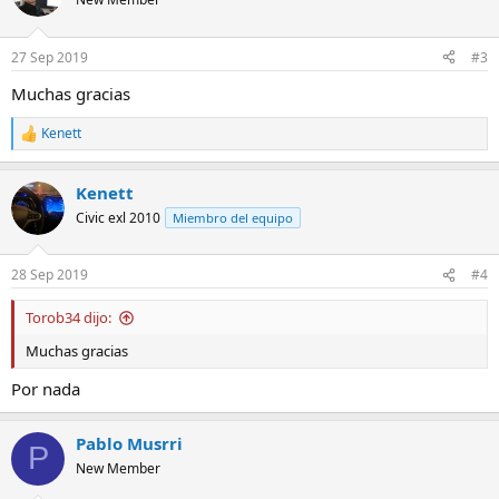
i
o
n
27 Sep 2019
#3
e
s
Muchas gracias
:
Kenett
R
e
a
Kenett
c
c
Civic exl 2010
Miembro del equipo
i
o
n
28 Sep 2019
#4
e
s
Torob34 dijo:
:
Muchas gracias
Por nada
Pablo Musrri
P
New Member