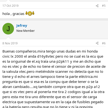
17 Oct 2019
#5
hola , gracias
Jefrey
J
New Member
8 Nov 2019
#6
Buenas compañeros.mira tengo unas dudas en mi honda
civic lx 2000 el anda d16y8vtec pero no se cual es la ecu que
es la origuinal de el.xq traía una p2pk11 y me an dicho que
no es vtec y de echo no tiene el censor de precion de aceite de
la valvula vtec.pero metiéndole scanner no detecta que no lo
tiene y d echo el arnes tampoco tiene la parte eléctrica.mi
pregunta es que si esa es la compu que debe tener o se la
abran cambiado....xq también compre otra que es p2p a12
que si es vtec pero al ponerla me tira 2 codigos igual a la otra
pero esta me tira uno diferente que es el sensor de carga
electrica que supuestamente va en la caja de fusibles pegado
a la batería pero resulta que no lo tiene y ni la prevista