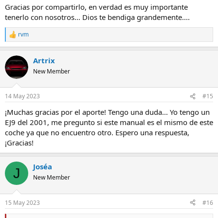
Dropbox
Gracias por compartirlo, en verdad es muy importante
www.dropbox.com
tenerlo con nosotros... Dios te bendiga grandemente....
rvm
R
e
a
Artrix
c
c
New Member
i
o
n
14 May 2023
#15
e
s
¡Muchas gracias por el aporte! Tengo una duda... Yo tengo un
:
EJ9 del 2001, me pregunto si este manual es el mismo de este
coche ya que no encuentro otro. Espero una respuesta,
¡Gracias!
Joséa
J
New Member
15 May 2023
#16