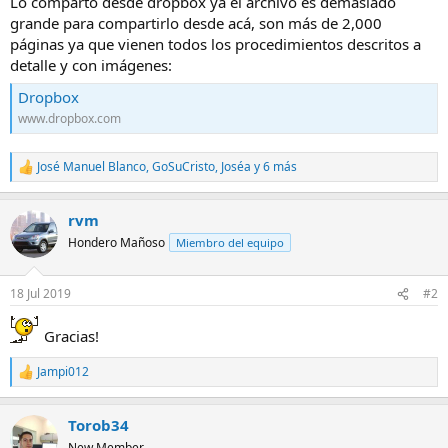
Lo comparto desde dropbox ya el archivo es demasiado
grande para compartirlo desde acá, son más de 2,000
páginas ya que vienen todos los procedimientos descritos a
detalle y con imágenes:
Dropbox
www.dropbox.com
José Manuel Blanco
,
GoSuCristo
,
Joséa
y 6 más
R
e
a
rvm
c
c
Hondero Mañoso
Miembro del equipo
i
o
n
18 Jul 2019
#2
e
s
:
Gracias!
Jampi012
R
e
a
Torob34
c
c
New Member