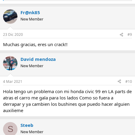
e
a
Fr@nk85
c
c
New Member
i
o
n
23 Dic 2020
#9
e
s
Muchas gracias, eres un crack!!
:
David mendoza
New Member
4 Mar 2021
#10
Hola tengo un problema con mi honda civic 99 en LA parts de
atras el carro me gala para los lados Como so fuera a
derrapar y ya cambien los bushines que puedo hacer alguien
auxilieme
Steeb
S
New Member