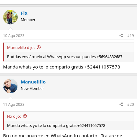
Flx
Member
10 Ago 2023
#19
Manuelillo dijo:
Podrías enviármelo al WhatsApp si esaue puedes +56964332687
Manda whats yo te lo comparto gratis +524411057578
Manuelillo
New Member
11 Ago 2023
#20
Flx dijo:
Manda whats yo te lo comparto gratis +524411057578
Bro no me aparece en WhatsApp tu contacto . Tratare de