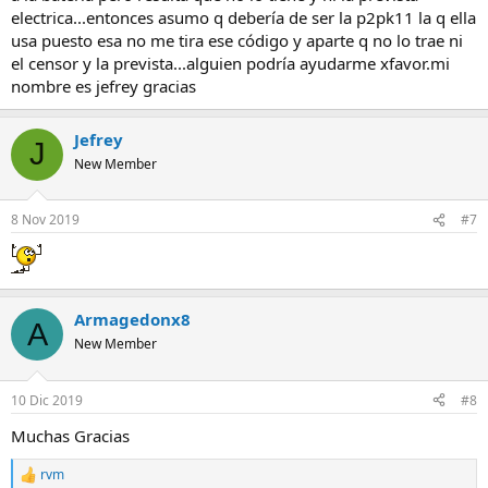
electrica...entonces asumo q debería de ser la p2pk11 la q ella
usa puesto esa no me tira ese código y aparte q no lo trae ni
el censor y la prevista...alguien podría ayudarme xfavor.mi
nombre es jefrey gracias
Jefrey
J
New Member
8 Nov 2019
#7
Armagedonx8
A
New Member
10 Dic 2019
#8
Muchas Gracias
rvm
R