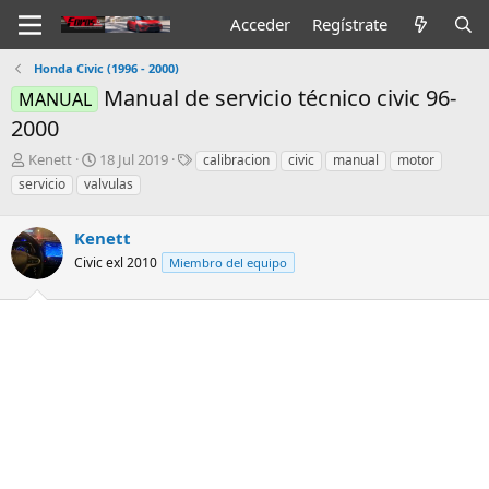
Acceder
Regístrate
Honda Civic (1996 - 2000)
Manual de servicio técnico civic 96-
MANUAL
2000
I
F
E
Kenett
18 Jul 2019
calibracion
civic
manual
motor
n
e
t
servicio
valvulas
i
c
i
c
h
q
i
Kenett
a
u
a
d
e
Civic exl 2010
Miembro del equipo
d
e
t
o
i
a
r
n
s
d
i
e
c
l
i
t
o
e
m
a