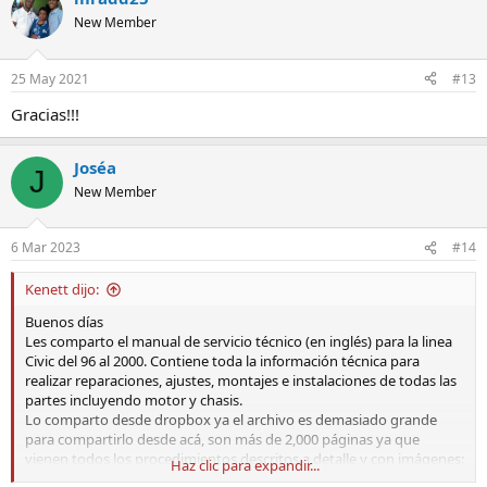
New Member
25 May 2021
#13
Gracias!!!
Joséa
J
New Member
6 Mar 2023
#14
Kenett dijo:
Buenos días
Les comparto el manual de servicio técnico (en inglés) para la linea
Civic del 96 al 2000. Contiene toda la información técnica para
realizar reparaciones, ajustes, montajes e instalaciones de todas las
partes incluyendo motor y chasis.
Lo comparto desde dropbox ya el archivo es demasiado grande
para compartirlo desde acá, son más de 2,000 páginas ya que
vienen todos los procedimientos descritos a detalle y con imágenes:
Haz clic para expandir...