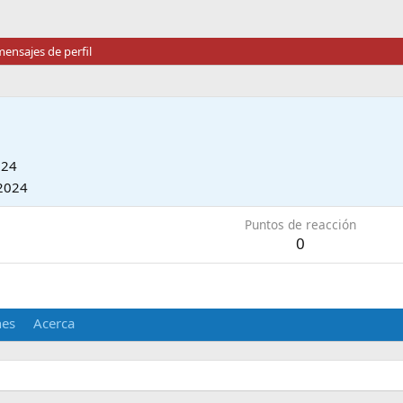
ensajes de perfil
024
2024
Puntos de reacción
0
nes
Acerca