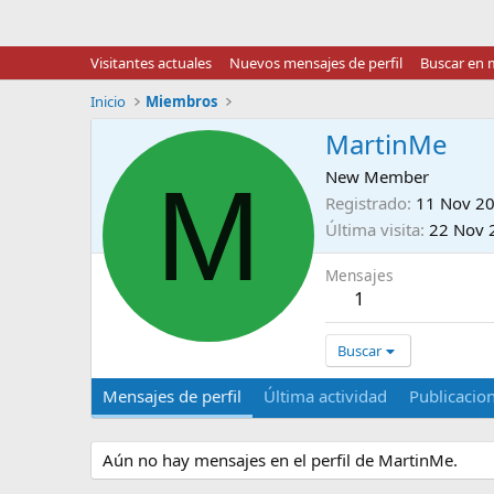
Visitantes actuales
Nuevos mensajes de perfil
Buscar en m
Inicio
Miembros
MartinMe
M
New Member
Registrado
11 Nov 2
Última visita
22 Nov 
Mensajes
1
Buscar
Mensajes de perfil
Última actividad
Publicacio
Aún no hay mensajes en el perfil de MartinMe.