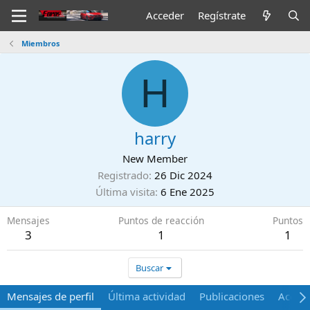
Acceder
Regístrate
Miembros
H
harry
New Member
Registrado
26 Dic 2024
Última visita
6 Ene 2025
Mensajes
Puntos de reacción
Puntos
3
1
1
Buscar
Mensajes de perfil
Última actividad
Publicaciones
Acerca