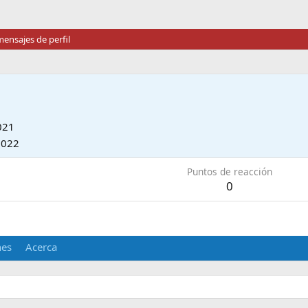
ensajes de perfil
021
2022
Puntos de reacción
0
nes
Acerca