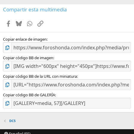
0
e
Compartir esta multimedia
s
t
Facebook
Bluesky
WhatsApp
Enlace
r
e
l
l
Copiar enlace de imagen
a
(
s
Copiar código BB de imagen
)
Copiar código BB de la URL con miniatura
Copiar código BB de GALERÍA
DC5
Español (ES)