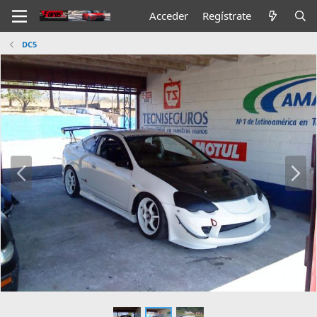
Acceder
Regístrate
DC5
A
S
n
i
t
g
.
.