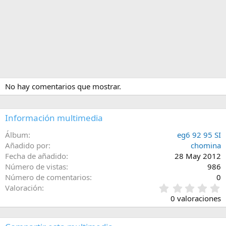
No hay comentarios que mostrar.
Información multimedia
Álbum
eg6 92 95 SI
Añadido por
chomina
Fecha de añadido
28 May 2012
Número de vistas
986
Número de comentarios
0
0
Valoración
,
0 valoraciones
0
0
e