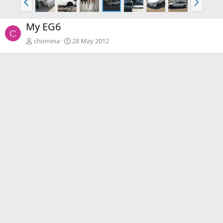
n
i
t
g
My EG6
.
.
C
chomina
28 May 2012