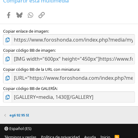
Compartir esta multimedia
s
t
Facebook
Bluesky
WhatsApp
Enlace
r
e
l
l
Copiar enlace de imagen
a
(
s
Copiar código BB de imagen
)
Copiar código BB de la URL con miniatura
Copiar código BB de GALERÍA
eg6 92 95 SI
Español (ES)
Términos y reglas
Política de privacidad
Ayuda
Inicio
R