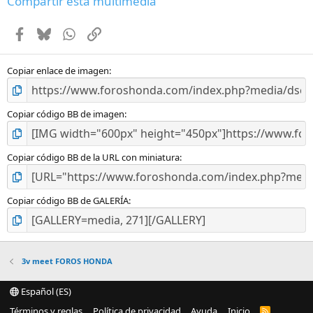
Compartir esta multimedia
s
t
Facebook
Bluesky
WhatsApp
Enlace
r
e
l
l
Copiar enlace de imagen
a
(
s
Copiar código BB de imagen
)
Copiar código BB de la URL con miniatura
Copiar código BB de GALERÍA
3v meet FOROS HONDA
Español (ES)
Términos y reglas
Política de privacidad
Ayuda
Inicio
R