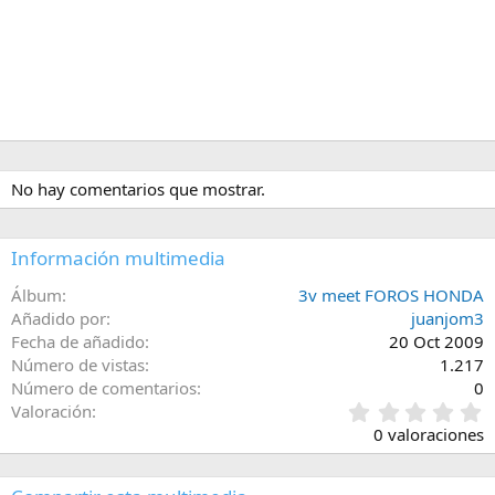
No hay comentarios que mostrar.
Información multimedia
Álbum
3v meet FOROS HONDA
Añadido por
juanjom3
Fecha de añadido
20 Oct 2009
Número de vistas
1.217
Número de comentarios
0
0
Valoración
,
0 valoraciones
0
0
e