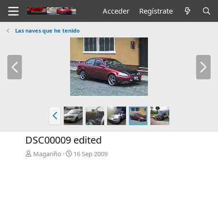
Acceder
Regístrate
Las naves que he tenido
A
S
n
i
t
g
.
.
A
n
t
DSC00009 edited
.
Magariño
16 Sep 2009