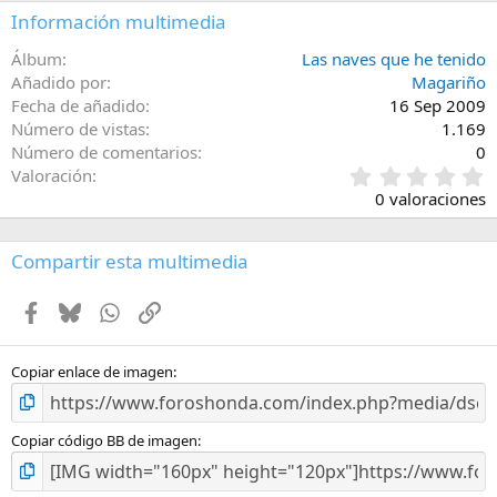
Información multimedia
Álbum
Las naves que he tenido
Añadido por
Magariño
Fecha de añadido
16 Sep 2009
Número de vistas
1.169
Número de comentarios
0
0
Valoración
,
0 valoraciones
0
0
e
Compartir esta multimedia
s
t
Facebook
Bluesky
WhatsApp
Enlace
r
e
l
l
Copiar enlace de imagen
a
(
s
Copiar código BB de imagen
)