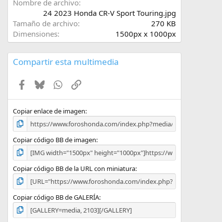
t
Nombre de archivo
r
24 2023 Honda CR-V Sport Touring.jpg
e
Tamaño de archivo
270 KB
l
Dimensiones
1500px x 1000px
l
a
(
Compartir esta multimedia
s
)
Facebook
Bluesky
WhatsApp
Enlace
Copiar enlace de imagen
Copiar código BB de imagen
Copiar código BB de la URL con miniatura
Copiar código BB de GALERÍA