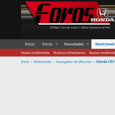
Inicio
Foros
Novedades
Multimed
Nueva multimedia
Nuevos comentarios
Buscar multimed
Inicio
Multimedia
Navegador de álbumes
Honda CRV 