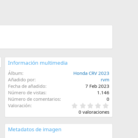
Información multimedia
Álbum
Honda CRV 2023
Añadido por
rvm
Fecha de añadido
7 Feb 2023
Número de vistas
1.146
Número de comentarios
0
0
Valoración
,
0 valoraciones
0
0
e
Metadatos de imagen
s