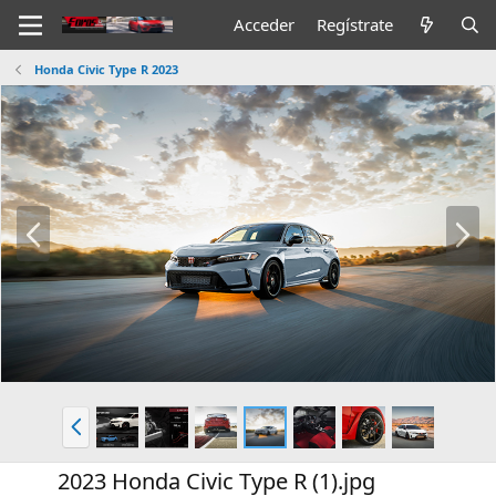
Acceder
Regístrate
Honda Civic Type R 2023
A
S
n
i
t
g
.
.
A
n
t
2023 Honda Civic Type R (1).jpg
.