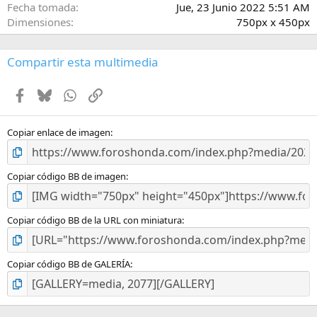
e
Fecha tomada
Jue, 23 Junio 2022 5:51 AM
l
Dimensiones
750px x 450px
l
a
(
Compartir esta multimedia
s
)
Facebook
Bluesky
WhatsApp
Enlace
Copiar enlace de imagen
Copiar código BB de imagen
Copiar código BB de la URL con miniatura
Copiar código BB de GALERÍA