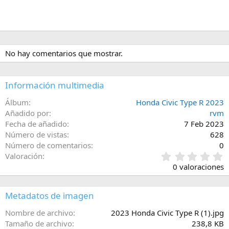
No hay comentarios que mostrar.
Información multimedia
Álbum
Honda Civic Type R 2023
Añadido por
rvm
Fecha de añadido
7 Feb 2023
Número de vistas
628
Número de comentarios
0
0
Valoración
,
0 valoraciones
0
0
e
Metadatos de imagen
s
t
Nombre de archivo
2023 Honda Civic Type R (1).jpg
r
Tamaño de archivo
238,8 KB