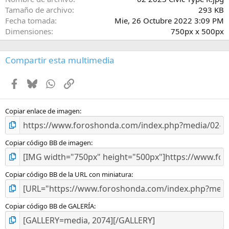
r
Tamaño de archivo
293 KB
e
Fecha tomada
Mie, 26 Octubre 2022 3:09 PM
l
Dimensiones
750px x 500px
l
a
(
Compartir esta multimedia
s
)
Facebook
Bluesky
WhatsApp
Enlace
Copiar enlace de imagen
Copiar código BB de imagen
Copiar código BB de la URL con miniatura
Copiar código BB de GALERÍA