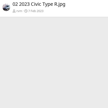
t
02 2023 Civic Type R.jpg
.
rvm
7 Feb 2023