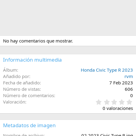
No hay comentarios que mostrar.
Información multimedia
Álbum
Honda Civic Type R 2023
Añadido por
rvm
Fecha de añadido
7 Feb 2023
Número de vistas
606
Número de comentarios
0
0
Valoración
,
0 valoraciones
0
0
e
Metadatos de imagen
s
t
Nombre de archivo
02 2023 Civic Type R.jpg