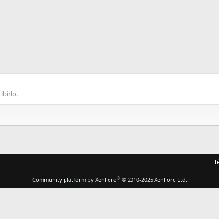
ibirlo.
T
®
Community platform by XenForo
© 2010-2025 XenForo Ltd.