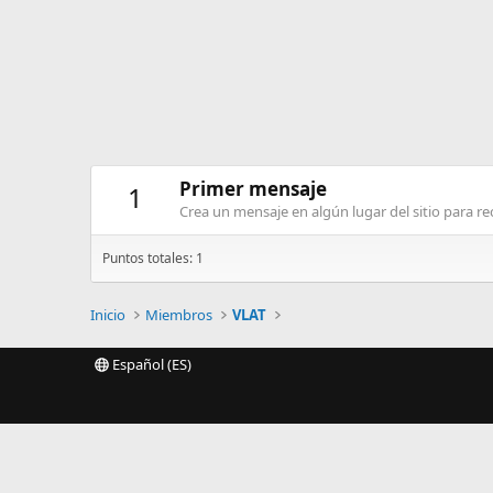
Primer mensaje
1
Crea un mensaje en algún lugar del sitio para rec
Puntos totales: 1
Inicio
Miembros
VLAT
Español (ES)