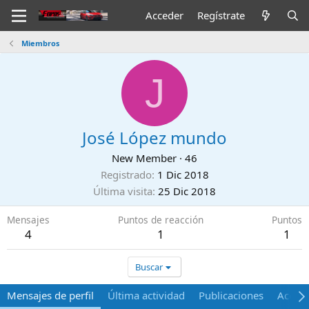
Acceder
Regístrate
Miembros
J
José López mundo
New Member
·
46
Registrado
1 Dic 2018
Última visita
25 Dic 2018
Mensajes
Puntos de reacción
Puntos
4
1
1
Buscar
Mensajes de perfil
Última actividad
Publicaciones
Acerca