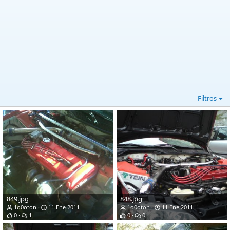
Filtros
849.jpg
848.jpg
1o0oton
11 Ene 2011
1o0oton
11 Ene 2011
0
1
0
0