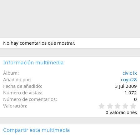
No hay comentarios que mostrar.
Información multimedia
Álbum
civic lx
Añadido por
coyo28
Fecha de añadido
3 Jul 2009
Número de vistas
1.072
Número de comentarios
0
0
Valoración
,
0 valoraciones
0
0
e
Compartir esta multimedia
s
t