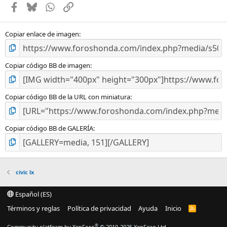
Facebook
Bluesky
WhatsApp
Enlace
r
e
l
l
Copiar enlace de imagen
a
(
s
Copiar código BB de imagen
)
Copiar código BB de la URL con miniatura
Copiar código BB de GALERÍA
civic lx
Español (ES)
Términos y reglas
Política de privacidad
Ayuda
Inicio
R
S
S
®
Community platform by XenForo
© 2010-2025 XenForo Ltd.