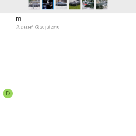
m
Dassef
20 Jul 2010
D