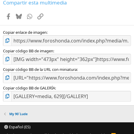
e
Compartir esta multimedia
s
t
Facebook
Bluesky
WhatsApp
Enlace
r
e
l
l
Copiar enlace de imagen
a
(
s
Copiar código BB de imagen
)
Copiar código BB de la URL con miniatura
Copiar código BB de GALERÍA
My 90´Lude
Español (ES)