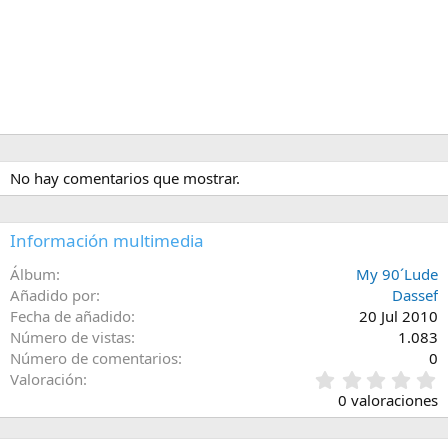
No hay comentarios que mostrar.
Información multimedia
Álbum
My 90´Lude
Añadido por
Dassef
Fecha de añadido
20 Jul 2010
Número de vistas
1.083
Número de comentarios
0
0
Valoración
,
0 valoraciones
0
0