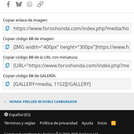
Facebook
Bluesky
WhatsApp
Enlace
r
e
l
l
Copiar enlace de imagen
a
(
s
Copiar código BB de imagen
)
Copiar código BB de la URL con miniatura
Copiar código BB de GALERÍA
HONDA PRELUDE 89 DOBLE CARBURADOR
Español (ES)
Términos y reglas
Política de privacidad
Ayuda
Inicio
R
S
S
®
Community platform by XenForo
© 2010-2025 XenForo Ltd.