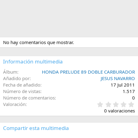
No hay comentarios que mostrar.
Información multimedia
Álbum
HONDA PRELUDE 89 DOBLE CARBURADOR
Añadido por
JESUS NAVARRO
Fecha de añadido
17 Jul 2011
Número de vistas
1.517
Número de comentarios
0
0
Valoración
,
0 valoraciones
0
0
e
Compartir esta multimedia
s
t