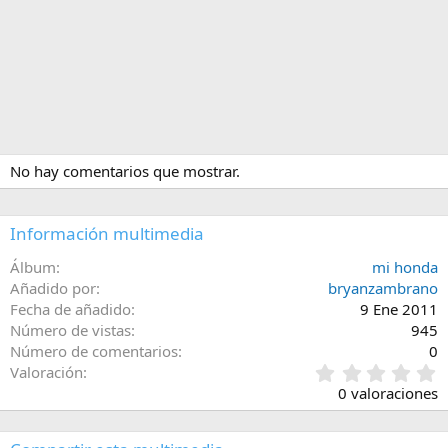
No hay comentarios que mostrar.
Información multimedia
Álbum
mi honda
Añadido por
bryanzambrano
Fecha de añadido
9 Ene 2011
Número de vistas
945
Número de comentarios
0
0
Valoración
,
0 valoraciones
0
0
e