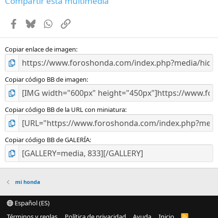
Compartir esta multimedia
s
t
Facebook
Bluesky
WhatsApp
Enlace
r
e
l
l
Copiar enlace de imagen
a
(
s
Copiar código BB de imagen
)
Copiar código BB de la URL con miniatura
Copiar código BB de GALERÍA
mi honda
Español (ES)
Términos y reglas
Política de privacidad
Ayuda
Inicio
R