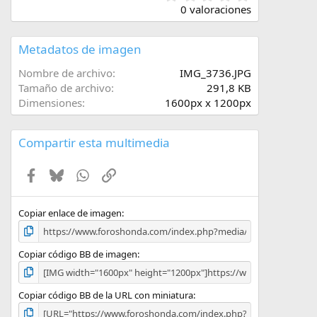
,
0 valoraciones
0
0
e
Metadatos de imagen
s
t
Nombre de archivo
IMG_3736.JPG
r
Tamaño de archivo
291,8 KB
e
Dimensiones
1600px x 1200px
l
l
a
Compartir esta multimedia
(
s
)
Facebook
Bluesky
WhatsApp
Enlace
Copiar enlace de imagen
Copiar código BB de imagen
Copiar código BB de la URL con miniatura