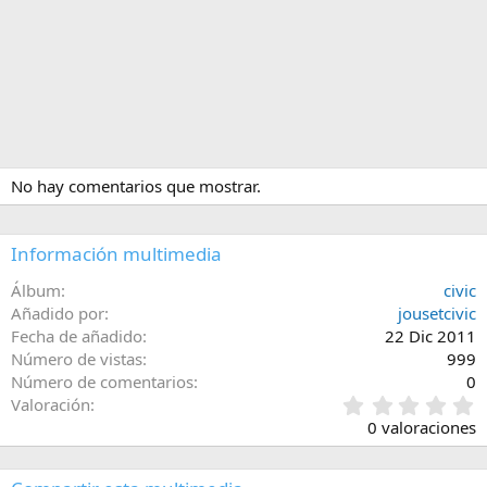
No hay comentarios que mostrar.
Información multimedia
Álbum
civic
Añadido por
jousetcivic
Fecha de añadido
22 Dic 2011
Número de vistas
999
Número de comentarios
0
0
Valoración
,
0 valoraciones
0
0
e