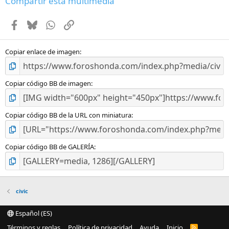
Compartir esta multimedia
s
t
Facebook
Bluesky
WhatsApp
Enlace
r
e
l
l
Copiar enlace de imagen
a
(
s
Copiar código BB de imagen
)
Copiar código BB de la URL con miniatura
Copiar código BB de GALERÍA
civic
Español (ES)
Términos y reglas
Política de privacidad
Ayuda
Inicio
R