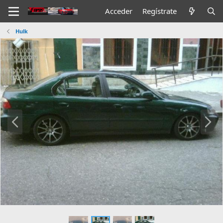
Acceder
Regístrate
Hulk
A
S
n
i
t
g
.
.