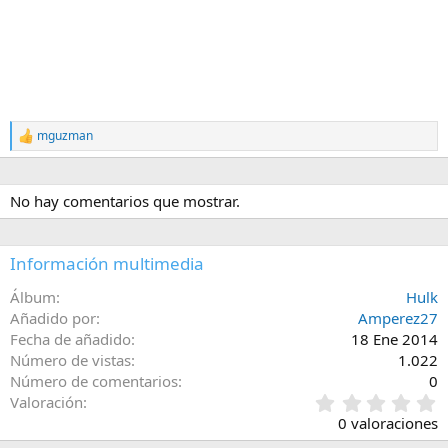
mguzman
R
e
a
c
No hay comentarios que mostrar.
c
i
o
n
Información multimedia
e
s
Álbum
Hulk
:
Añadido por
Amperez27
Fecha de añadido
18 Ene 2014
Número de vistas
1.022
Número de comentarios
0
0
Valoración
,
0 valoraciones
0