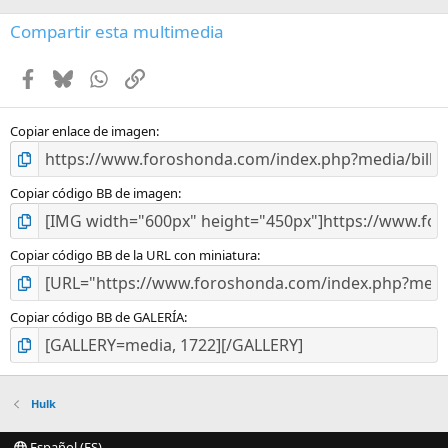
0
e
Compartir esta multimedia
s
t
Facebook
Bluesky
WhatsApp
Enlace
r
e
l
l
Copiar enlace de imagen
a
(
s
Copiar código BB de imagen
)
Copiar código BB de la URL con miniatura
Copiar código BB de GALERÍA
Hulk
Español (ES)