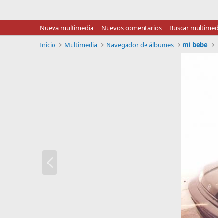
Nueva multimedia
Nuevos comentarios
Buscar multimed
Inicio
Multimedia
Navegador de álbumes
mi bebe
A
n
t
.