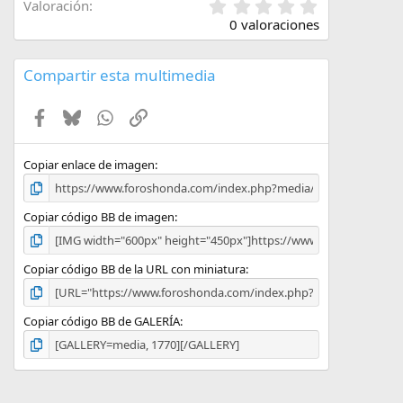
0
Valoración
,
0 valoraciones
0
0
e
Compartir esta multimedia
s
t
Facebook
Bluesky
WhatsApp
Enlace
r
e
l
l
Copiar enlace de imagen
a
(
s
Copiar código BB de imagen
)
Copiar código BB de la URL con miniatura
Copiar código BB de GALERÍA