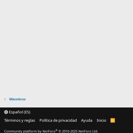
Miembros
Español (ES)
Términos y reglas
Política de privacidad
Ayuda
Inicio
R
S
S
®
Community platform by XenForo
© 2010-2025 XenForo Ltd.