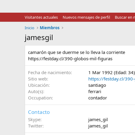
Visitantes actuales
Nuevos mensajes de perfil
Buscar en m
Inicio
Miembros
jamesgil
camarón que se duerme se lo lleva la corriente
https://festday.cl/390-globos-mil-figuras
Fecha de nacimiento
1 Mar 1992 (Edad: 34)
Sitio web
https://festday.cl/390
Ubicación
santiago
Auto(s)
ferrari
Occupation
contador
Contacto
Skype
james_gil
Twitter
james_gil