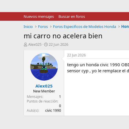
Nuevos mensajes
Buscar en foros
Inicio
Foros
Foros Especificos de Modelos Honda
Hond
mi carro no acelera bien
I
F
Alex025
22 Jun 2026
n
e
i
c
22 Jun 2026
c
h
tengo un honda civic 1990 OBD0 
i
a
a
d
sensor cyp , yo le remplace el d
d
e
o
i
Alex025
r
n
d
i
New Member
e
c
Mensajes
1
l
i
Puntos de reacción
0
t
o
Auto(s)
civic 1990
e
m
a