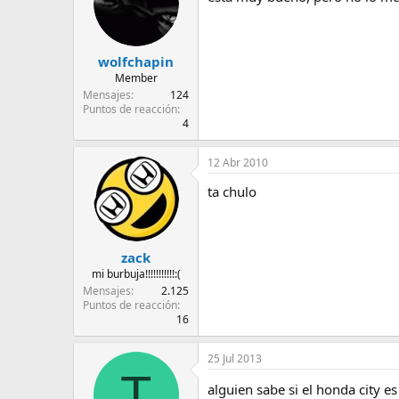
wolfchapin
Member
Mensajes
124
Puntos de reacción
4
12 Abr 2010
ta chulo
zack
mi burbuja!!!!!!!!!!!:(
Mensajes
2.125
Puntos de reacción
16
25 Jul 2013
T
alguien sabe si el honda city 