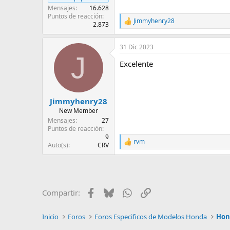
Mensajes
16.628
Puntos de reacción
Jimmyhenry28
R
2.873
e
a
31 Dic 2023
c
J
c
Excelente
i
o
n
e
s
Jimmyhenry28
:
New Member
Mensajes
27
Puntos de reacción
9
rvm
R
Auto(s)
CRV
e
a
c
c
i
Facebook
Bluesky
WhatsApp
Enlace
Compartir:
o
n
e
Inicio
Foros
Foros Especificos de Modelos Honda
Hond
s
: