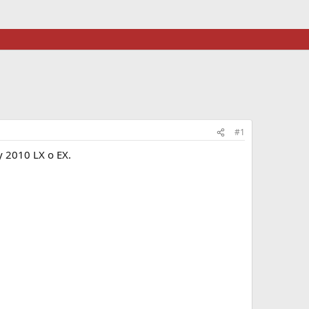
#1
y 2010 LX o EX.