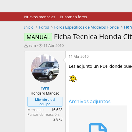
Nuevos mensajes
Buscar en foros
Inicio
Foros
Foros Especificos de Modelos Honda
Hond
Ficha Tecnica Honda Ci
MANUAL
I
F
rvm
11 Abr 2010
n
e
i
c
11 Abr 2010
c
h
Les adjunto un PDF donde puede
i
a
a
d
d
e
o
i
rvm
r
n
d
i
Hondero Mañoso
e
c
Miembro del
Archivos adjuntos
l
i
equipo
t
o
Mensajes
16.628
e
Puntos de reacción
2.873
m
a