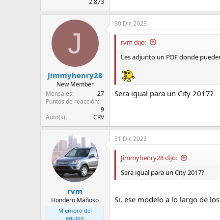
2.873
30 Dic 2023
J
rvm dijo:
Les adjunto un PDF donde pueden e
Jimmyhenry28
New Member
Sera igual para un City 2017?
Mensajes
27
Puntos de reacción
9
Auto(s)
CRV
31 Dic 2023
Jimmyhenry28 dijo:
Sera igual para un City 2017?
rvm
Si, ese modelo a lo largo de lo
Hondero Mañoso
Miembro del
equipo