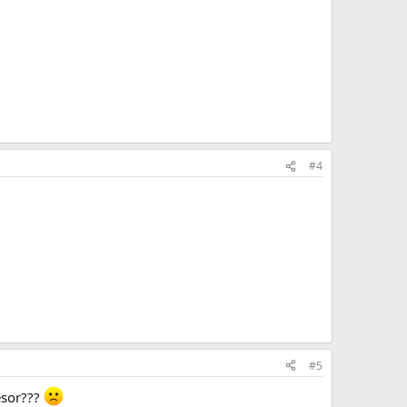
#4
#5
esor???