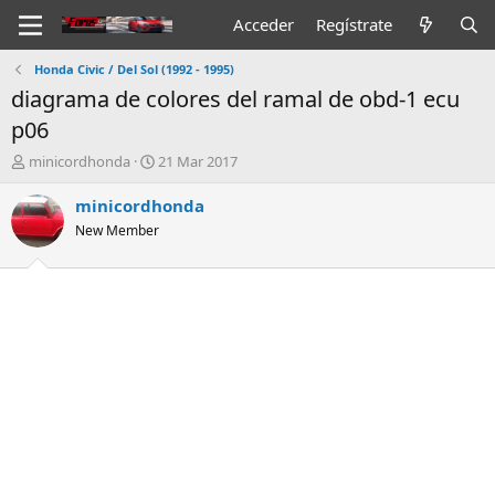
Acceder
Regístrate
Honda Civic / Del Sol (1992 - 1995)
diagrama de colores del ramal de obd-1 ecu
p06
I
F
minicordhonda
21 Mar 2017
n
e
i
c
minicordhonda
c
h
New Member
i
a
a
d
d
e
o
i
r
n
d
i
e
c
l
i
t
o
e
m
a