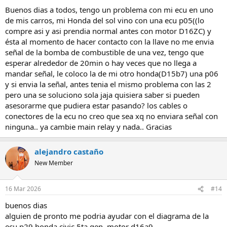
s
Buenos dias a todos, tengo un problema con mi ecu en uno
:
de mis carros, mi Honda del sol vino con una ecu p05((lo
compre asi y asi prendia normal antes con motor D16ZC) y
ésta al momento de hacer contacto con la llave no me envia
señal de la bomba de combustible de una vez, tengo que
esperar alrededor de 20min o hay veces que no llega a
mandar señal, le coloco la de mi otro honda(D15b7) una p06
y si envia la señal, antes tenia el mismo problema con las 2
pero una se soluciono sola jaja quisiera saber si pueden
asesorarme que pudiera estar pasando? los cables o
conectores de la ecu no creo que sea xq no enviara señal con
ninguna.. ya cambie main relay y nada.. Gracias
alejandro castaño
New Member
16 Mar 2026
#14
buenos dias
alguien de pronto me podria ayudar con el diagrama de la
ecu p29 honda civic 5ta gen, motor d16a9