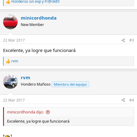
Honderos sin exp
y
Fr@nk85
R
e
a
minicordhonda
c
c
New Member
i
o
n
22 Mar 2017
#3
e
s
Excelente, ya logre que funcionará
:
rvm
R
e
a
rvm
c
c
Hondero Mañoso
Miembro del equipo
i
o
n
22 Mar 2017
#4
e
s
minicordhonda dijo:
:
Excelente, ya logre que funcionará