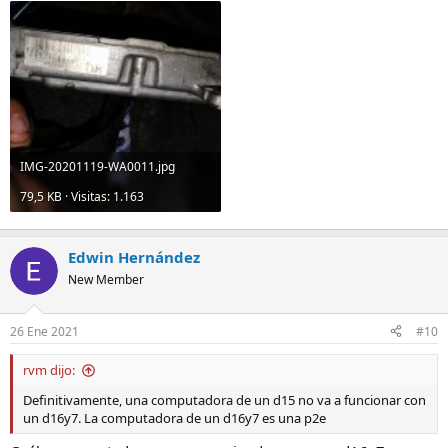
IMG-20201119-WA0011.jpg
79,5 KB · Visitas: 1.163
Edwin Hernández
New Member
26 Ene 2021
#10
rvm dijo:
Definitivamente, una computadora de un d15 no va a funcionar con
un d16y7. La computadora de un d16y7 es una p2e