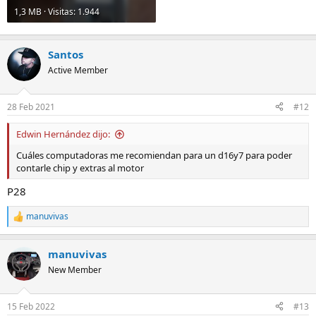
1,3 MB · Visitas: 1.944
Santos
Active Member
28 Feb 2021
#12
Edwin Hernández dijo:
Cuáles computadoras me recomiendan para un d16y7 para poder
contarle chip y extras al motor
P28
manuvivas
R
e
a
manuvivas
c
c
New Member
i
o
n
15 Feb 2022
#13
e