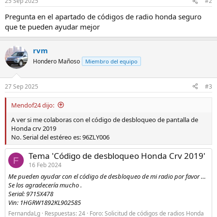
25 Sep 2025
#2
Pregunta en el apartado de códigos de radio honda seguro
que te pueden ayudar mejor
rvm
Hondero Mañoso
Miembro del equipo
27 Sep 2025
#3
Mendof24 dijo:
A ver si me colaboras con el código de desbloqueo de pantalla de
Honda crv 2019
No. Serial del estéreo es: 96ZLY006
Tema 'Código de desbloqueo Honda Crv 2019'
F
16 Feb 2024
Me pueden ayudar con el código de desbloqueo de mi radio por favor …
Se los agradecería mucho .
Serial: 9715X478
Vin: 1HGRW1892KL902585
FernandaLg
Respuestas: 24
Foro:
Solicitud de códigos de radios Honda