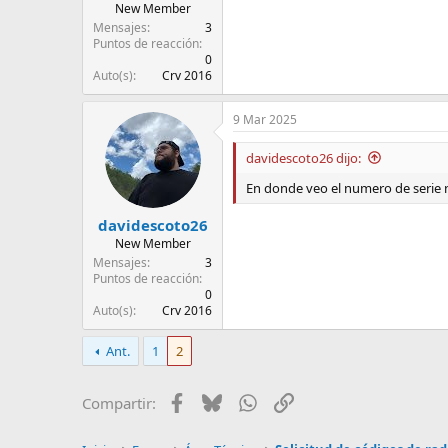
New Member
Mensajes
3
Puntos de reacción
0
Auto(s)
Crv 2016
9 Mar 2025
davidescoto26 dijo:
En donde veo el numero de serie n
davidescoto26
New Member
Mensajes
3
Puntos de reacción
0
Auto(s)
Crv 2016
Ant.
1
2
Facebook
Bluesky
WhatsApp
Enlace
Compartir: