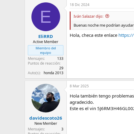
18 Dic 2024
E
Iván Salazar dijo:
Buenas noche me podrían ayudar c
Hola, checa este enlace
https:
EliRRD
Active Member
Miembro del
equipo
Mensajes
133
Puntos de reacción
29
Auto(s)
honda 2013
8 Mar 2025
Hola también tengo problemas 
agradecido.
Este es el vin 5J6RM3H46GL0
davidescoto26
New Member
Mensajes
3
Puntos de reacción