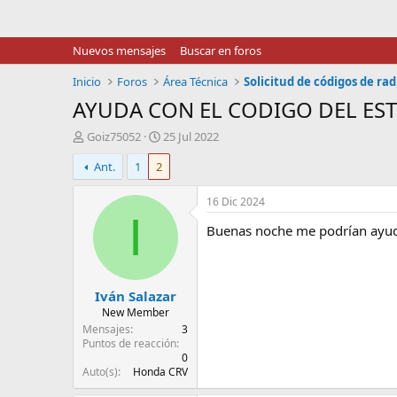
Nuevos mensajes
Buscar en foros
Inicio
Foros
Área Técnica
Solicitud de códigos de ra
AYUDA CON EL CODIGO DEL EST
I
F
Goiz75052
25 Jul 2022
n
e
Ant.
1
2
i
c
c
h
i
a
16 Dic 2024
a
d
I
Buenas noche me podrían ayuda
d
e
o
i
r
n
d
i
Iván Salazar
e
c
l
i
New Member
t
o
Mensajes
3
e
Puntos de reacción
0
m
Auto(s)
Honda CRV
a