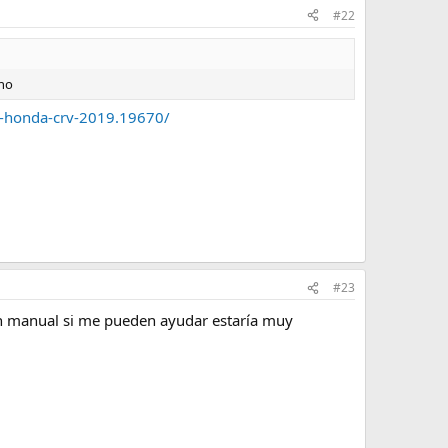
#22
cho
o-honda-crv-2019.19670/
#23
on manual si me pueden ayudar estaría muy