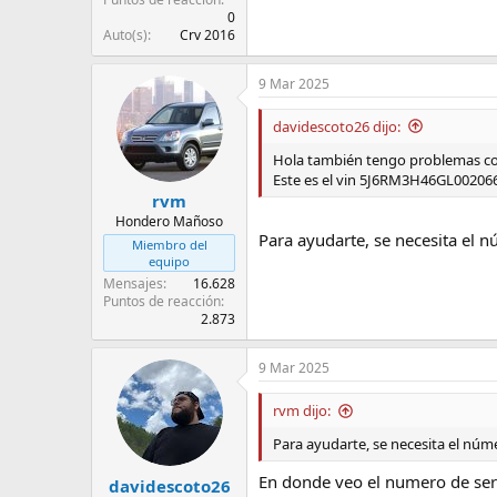
0
Auto(s)
Crv 2016
9 Mar 2025
davidescoto26 dijo:
Hola también tengo problemas con
Este es el vin 5J6RM3H46GL00206
rvm
Hondero Mañoso
Para ayudarte, se necesita el n
Miembro del
equipo
Mensajes
16.628
Puntos de reacción
2.873
9 Mar 2025
rvm dijo:
Para ayudarte, se necesita el núme
En donde veo el numero de seri
davidescoto26