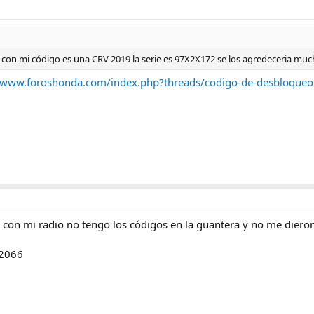
on mi código es una CRV 2019 la serie es 97X2X172 se los agredeceria mu
//www.foroshonda.com/index.php?threads/codigo-de-desbloque
con mi radio no tengo los códigos en la guantera y no me dier
02066