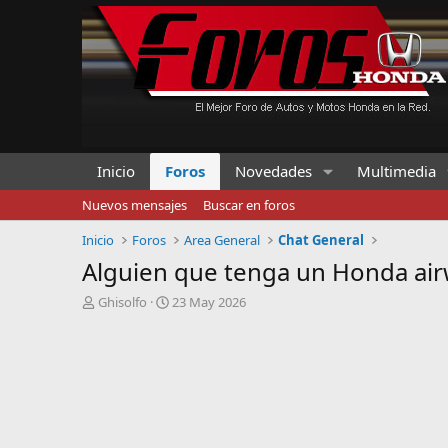
Inicio
Foros
Novedades
Multimedia
Nuevos mensajes
Buscar en foros
Inicio
Foros
Area General
Chat General
Alguien que tenga un Honda air
I
F
Ghisolfo
23 May 2026
n
e
i
c
c
h
i
a
a
d
d
e
o
i
r
n