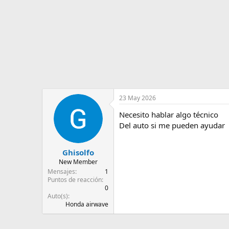
d
i
e
c
l
i
t
o
e
m
a
23 May 2026
Necesito hablar algo técnico
Del auto si me pueden ayudar
Ghisolfo
New Member
Mensajes
1
Puntos de reacción
0
Auto(s)
Honda airwave