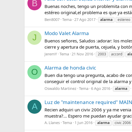
B
Buenas noches, tengo un problemita con mi
estéreo original,el problema es que ya está 
Ben8007
Tema
27 Ago 2017
alarma
estereo
Modo Valet Alarma
J
Buenos señores, Saludos :adorar: los mole
cierre y apertura de puerta, cejuela, y bot
JeremY
Tema
21 Nov 2016
2003
accord
al
Alarma de honda civic
O
Buen dia tengo una pregunta, acabo de com
conseguir el control original de la alarma 
Oswaldo Martinez
Tema
6 Ago 2016
alarma
Luz de "maintenance required" MAI
A
Recien adquiri un civiv 2006 y ya me venia
muestra?... Espero me puedan ayudar grac
A. Llanes
Tema
1 Jun 2016
alarma
civic 2006