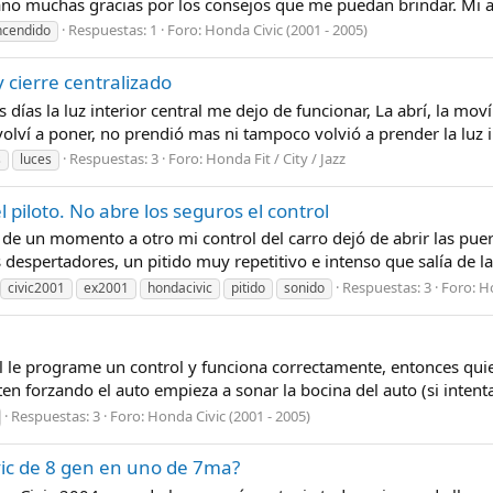
 muchas gracias por los consejos que me puedan brindar. Mi aut
Respuestas: 1
Foro:
Honda Civic (2001 - 2005)
ncendido
 cierre centralizado
días la luz interior central me dejo de funcionar, La abrí, la mo
volví a poner, no prendió mas ni tampoco volvió a prender la luz in
Respuestas: 3
Foro:
Honda Fit / City / Jazz
s
luces
el piloto. No abre los seguros el control
 de un momento a otro mi control del carro dejó de abrir las puer
despertadores, un pitido muy repetitivo e intenso que salía de la 
Respuestas: 3
Foro:
Ho
civic2001
ex2001
hondacivic
pitido
sonido
 le programe un control y funciona correctamente, entonces quiero
 forzando el auto empieza a sonar la bocina del auto (si intentan
Respuestas: 3
Foro:
Honda Civic (2001 - 2005)
vic de 8 gen en uno de 7ma?