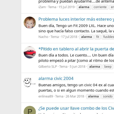
problema y puedan ayudarme....de antemano
iZam
Tema
15 Jul 2019
alarma
corriente
e
Problema luces interior más estereo y
Buen día, Tengo un Fit 2009 LXL. Hace unos 
sino que hacía falso contacto. La saqué, la 
Nacho
Tema
17 Jul 2018
alarma
fit
fusible
*Pitido en tablero al abrir la puerta d
Buen día a todos. Le cuento.... Un buen día
piloto empezó a pitar [como al ritmo de los 
Gilberto SLP
Tema
5 Jun 2018
alarma
beep
alarma civic 2004
Buenas amigos, tengo un civic 04 ex al cual
puertas, o si en algun momento cuando esten
enlinea89
Tema
26 Mar 2018
alarma
sonido
¿Se puede usar llave combo de los Ci
P