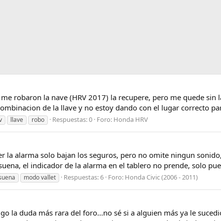
e robaron la nave (HRV 2017) la recupere, pero me quede sin la ll
combinacion de la llave y no estoy dando con el lugar correcto para
Respuestas: 0
Foro:
Honda HRV
v
llave
robo
r la alarma solo bajan los seguros, pero no omite ningun sonido,
 suena, el indicador de la alarma en el tablero no prende, solo pue
Respuestas: 6
Foro:
Honda Civic (2006 - 2011)
suena
modo vallet
igo la duda más rara del foro...no sé si a alguien más ya le suce