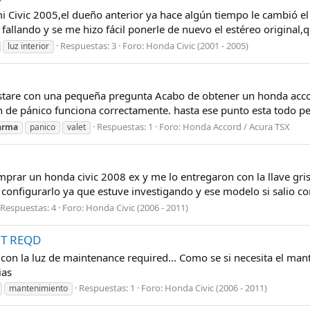
 Civic 2005,el dueño anterior ya hace algún tiempo le cambió el
fallando y se me hizo fácil ponerle de nuevo el estéreo original,qui
Respuestas: 3
Foro:
Honda Civic (2001 - 2005)
luz interior
stare con una pequeña pregunta Acabo de obtener un honda accor
ón de pánico funciona correctamente. hasta ese punto esta todo pe
Respuestas: 1
Foro:
Honda Accord / Acura TSX
arma
panico
valet
prar un honda civic 2008 ex y me lo entregaron con la llave gri
y configurarlo ya que estuve investigando y ese modelo si salio co
Respuestas: 4
Foro:
Honda Civic (2006 - 2011)
NT REQD
 con la luz de maintenance required... Como se si necesita el ma
ias
Respuestas: 1
Foro:
Honda Civic (2006 - 2011)
mantenimiento