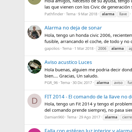
Hola amigos, Necesito de su ayuda, tengo 
las que vienen con los Civic de generación 
Pathfinder
Tema
9 Mar 2018
alarma
llave
Alarma no deja de sonar
Hola, tengo un honda civic 2006, recienteme
fusible, arrancando el coche, de todo y no c
gapolios
Tema
1 Mar 2018
2006
alarma
a
Aviso acustico Luces
Hola buenas, alguien me podria decir donde 
bien.... Gracias, Un saludo.
PGR_96
Tema
30 Dic 2017
alarma
aviso
fu
FIT 2014 - El comando de la llave no d
D
Hola, tengo un Fit 2014 y tengo el problema
del comando prende siempre), no pasa siemp
Damian960
Tema
29 Ago 2017
alarma
cierr
Falla con estéreo,luz interior y alarm