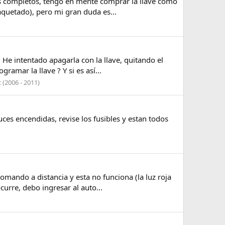
es completos, tengo en mente comprar la llave como
aquetado), pero mi gran duda es...
 He intentado apagarla con la llave, quitando el
ramar la llave ? Y si es así...
 (2006 - 2011)
uces encendidas, revise los fusibles y estan todos
omando a distancia y esta no funciona (la luz roja
urre, debo ingresar al auto...