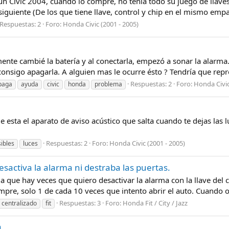
un Civic 2004, cuando lo compré, no tenia todo su juego de llav
siguiente (De los que tiene llave, control y chip en el mismo emp
Respuestas: 2
Foro:
Honda Civic (2001 - 2005)
nte cambié la batería y al conectarla, empezó a sonar la alarma.
onsigo apagarla. A alguien mas le ocurre ésto ? Tendría que reprog
Respuestas: 2
Foro:
Honda Civic
paga
ayuda
civic
honda
problema
esta el aparato de aviso acústico que salta cuando te dejas las l
Respuestas: 2
Foro:
Honda Civic (2001 - 2005)
sibles
luces
esactiva la alarma ni destraba las puertas.
 que hay veces que quiero desactivar la alarma con la llave del c
re, solo 1 de cada 10 veces que intento abrir el auto. Cuando oc
Respuestas: 3
Foro:
Honda Fit / City / Jazz
e centralizado
fit
a